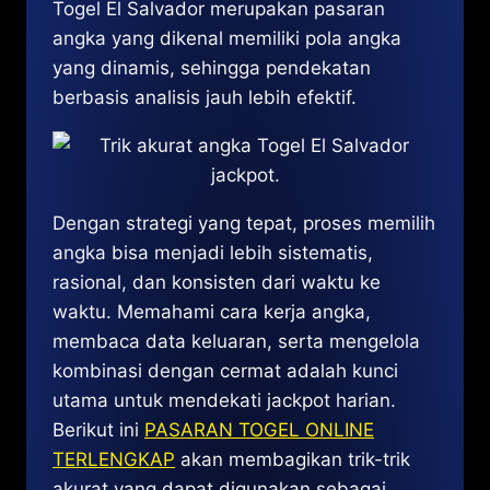
Togel El Salvador merupakan pasaran
angka yang dikenal memiliki pola angka
yang dinamis, sehingga pendekatan
berbasis analisis jauh lebih efektif.
Dengan strategi yang tepat, proses memilih
angka bisa menjadi lebih sistematis,
rasional, dan konsisten dari waktu ke
waktu. Memahami cara kerja angka,
membaca data keluaran, serta mengelola
kombinasi dengan cermat adalah kunci
utama untuk mendekati jackpot harian.
Berikut ini
PASARAN TOGEL ONLINE
TERLENGKAP
akan membagikan trik-trik
akurat yang dapat digunakan sebagai