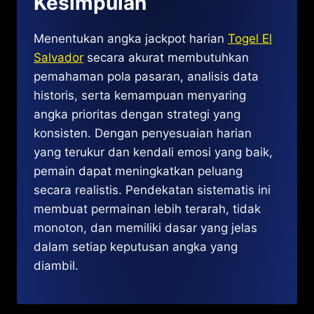
Kesimpulan
Menentukan angka jackpot harian
Togel El
Salvador
secara akurat membutuhkan
pemahaman pola pasaran, analisis data
historis, serta kemampuan menyaring
angka prioritas dengan strategi yang
konsisten. Dengan penyesuaian harian
yang terukur dan kendali emosi yang baik,
pemain dapat meningkatkan peluang
secara realistis. Pendekatan sistematis ini
membuat permainan lebih terarah, tidak
monoton, dan memiliki dasar yang jelas
dalam setiap keputusan angka yang
diambil.