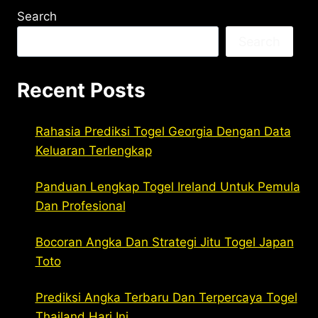
Search
Search
Recent Posts
Rahasia Prediksi Togel Georgia Dengan Data
Keluaran Terlengkap
Panduan Lengkap Togel Ireland Untuk Pemula
Dan Profesional
Bocoran Angka Dan Strategi Jitu Togel Japan
Toto
Prediksi Angka Terbaru Dan Terpercaya Togel
Thailand Hari Ini