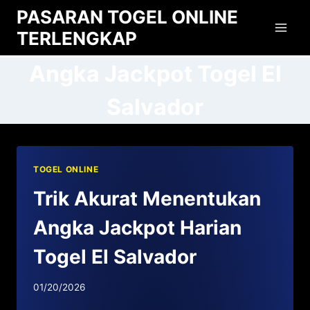
Skip
PASARAN TOGEL ONLINE
to
TERLENGKAP
content
Angka Jackpot Togel El
Salvador
TOGEL ONLINE
Trik Akurat Menentukan
Angka Jackpot Harian
Togel El Salvador
01/20/2026