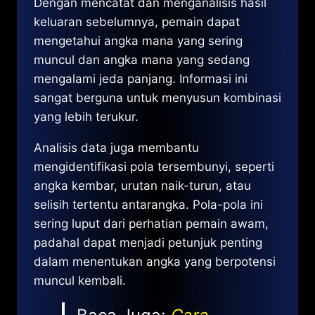
Dengan mencatat dan menganalisis hasil
keluaran sebelumnya, pemain dapat
mengetahui angka mana yang sering
muncul dan angka mana yang sedang
mengalami jeda panjang. Informasi ini
sangat berguna untuk menyusun kombinasi
yang lebih terukur.
Analisis data juga membantu
mengidentifikasi pola tersembunyi, seperti
angka kembar, urutan naik-turun, atau
selisih tertentu antarangka. Pola-pola ini
sering luput dari perhatian pemain awam,
padahal dapat menjadi petunjuk penting
dalam menentukan angka yang berpotensi
muncul kembali.