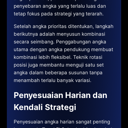
penyebaran angka yang terlalu luas dan
tetap fokus pada strategi yang terarah.
Setelah angka prioritas ditentukan, langkah
berikutnya adalah menyusun kombinasi
secara seimbang. Penggabungan angka
utama dengan angka pendukung membuat
kombinasi lebih fleksibel. Teknik rotasi
posisi juga membantu menguji satu set
angka dalam beberapa susunan tanpa
menambah terlalu banyak variasi.
Penyesuaian Harian dan
Kendali Strategi
Penyesuaian angka harian sangat penting