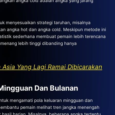
angkan angka cold adalah angka yang jarang
uk menyesuaikan strategi taruhan, misalnya
n angka hot dan angka cold. Meskipun metode ini
tistik sederhana membuat pemain lebih terencana
menang lebih tinggi dibanding hanya
 Asia Yang Lagi Ramai Dibicarakan
Mingguan Dan Bulanan
 untuk mengamati pola keluaran mingguan dan
 membantu pemain melihat tren jangka menengah
t hasil harian. Misalnya, beberapa angka tertentu