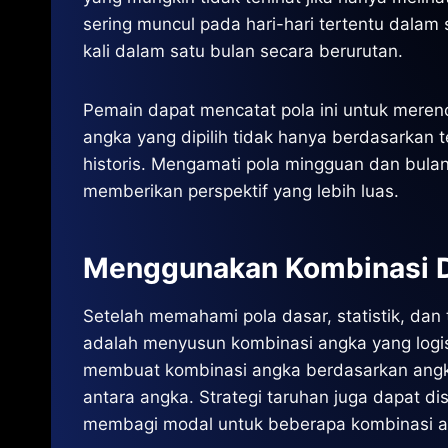
sering muncul pada hari-hari tertentu dala
kali dalam satu bulan secara berurutan.
Pemain dapat mencatat pola ini untuk merenc
angka yang dipilih tidak hanya berdasarkan 
historis. Mengamati pola mingguan dan bula
memberikan perspektif yang lebih luas.
Menggunakan Kombinasi D
Setelah memahami pola dasar, statistik, dan
adalah menyusun kombinasi angka yang logis
membuat kombinasi angka berdasarkan angka ho
antara angka. Strategi taruhan juga dapat di
membagi modal untuk beberapa kombinasi a