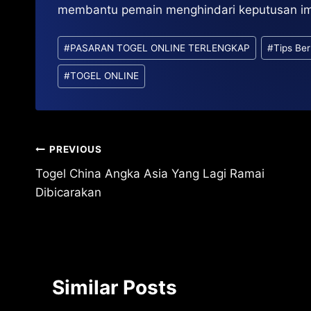
membantu pemain menghindari keputusan imp
Post
#
PASARAN TOGEL ONLINE TERLENGKAP
#
Tips Be
Tags:
#
TOGEL ONLINE
Post
PREVIOUS
Togel China Angka Asia Yang Lagi Ramai
navigation
Dibicarakan
Similar Posts