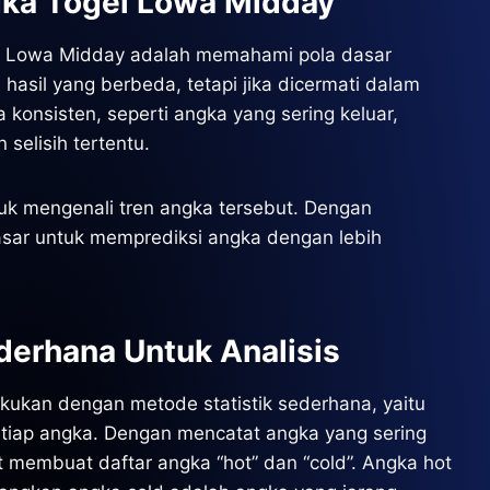
ka Togel Lowa Midday
el Lowa Midday adalah memahami pola dasar
 hasil yang berbeda, tetapi jika dicermati dalam
konsisten, seperti angka yang sering keluar,
selisih tertentu.
uk mengenali tren angka tersebut. Dengan
asar untuk memprediksi angka dengan lebih
derhana Untuk Analisis
kukan dengan metode statistik sederhana, yaitu
tiap angka. Dengan mencatat angka yang sering
 membuat daftar angka “hot” dan “cold”. Angka hot