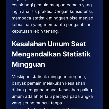
cocok bagi pemula maupun pemain yang
ingin analisis praktis. Dengan konsistensi,
membaca statistik mingguan bisa menjadi
kebiasaan yang membantu pengambilan
keputusan lebih tenang.
Kesalahan Umum Saat
Mengandalkan Statistik
Mingguan
Meskipun statistik mingguan berguna,
banyak pemain melakukan kesalahan
dalam penggunaannya. Kesalahan paling
umum adalah terlalu percaya pada angka
yang sering muncul tanpa