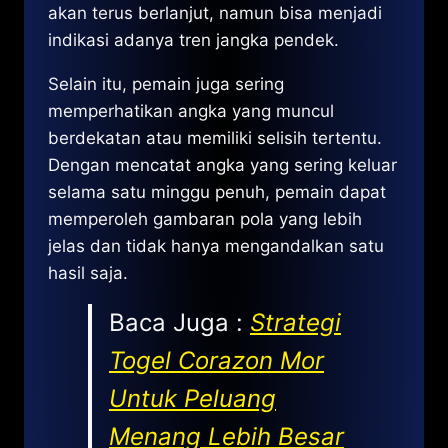
akan terus berlanjut, namun bisa menjadi
indikasi adanya tren jangka pendek.
Selain itu, pemain juga sering
memperhatikan angka yang muncul
berdekatan atau memiliki selisih tertentu.
Dengan mencatat angka yang sering keluar
selama satu minggu penuh, pemain dapat
memperoleh gambaran pola yang lebih
jelas dan tidak hanya mengandalkan satu
hasil saja.
Baca Juga :
Strategi
Togel Corazon Mor
Untuk Peluang
Menang Lebih Besar