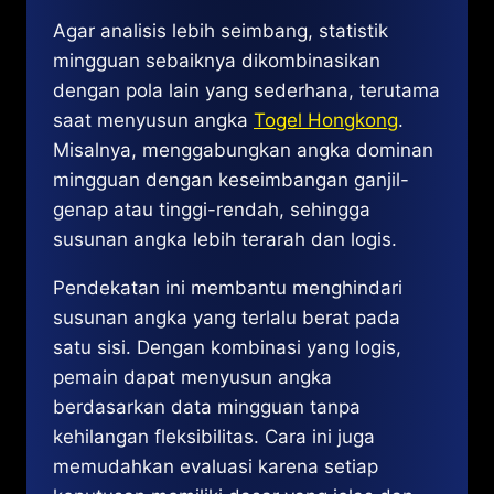
Agar analisis lebih seimbang, statistik
mingguan sebaiknya dikombinasikan
dengan pola lain yang sederhana, terutama
saat menyusun angka
Togel Hongkong
.
Misalnya, menggabungkan angka dominan
mingguan dengan keseimbangan ganjil-
genap atau tinggi-rendah, sehingga
susunan angka lebih terarah dan logis.
Pendekatan ini membantu menghindari
susunan angka yang terlalu berat pada
satu sisi. Dengan kombinasi yang logis,
pemain dapat menyusun angka
berdasarkan data mingguan tanpa
kehilangan fleksibilitas. Cara ini juga
memudahkan evaluasi karena setiap