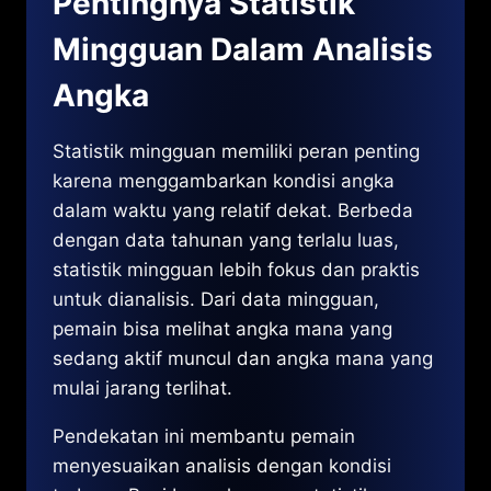
Pentingnya Statistik
Mingguan Dalam Analisis
Angka
Statistik mingguan memiliki peran penting
karena menggambarkan kondisi angka
dalam waktu yang relatif dekat. Berbeda
dengan data tahunan yang terlalu luas,
statistik mingguan lebih fokus dan praktis
untuk dianalisis. Dari data mingguan,
pemain bisa melihat angka mana yang
sedang aktif muncul dan angka mana yang
mulai jarang terlihat.
Pendekatan ini membantu pemain
menyesuaikan analisis dengan kondisi