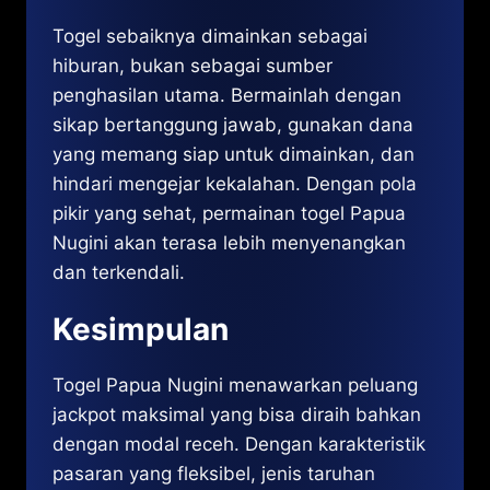
Togel sebaiknya dimainkan sebagai
hiburan, bukan sebagai sumber
penghasilan utama. Bermainlah dengan
sikap bertanggung jawab, gunakan dana
yang memang siap untuk dimainkan, dan
hindari mengejar kekalahan. Dengan pola
pikir yang sehat, permainan togel Papua
Nugini akan terasa lebih menyenangkan
dan terkendali.
Kesimpulan
Togel Papua Nugini menawarkan peluang
jackpot maksimal yang bisa diraih bahkan
dengan modal receh. Dengan karakteristik
pasaran yang fleksibel, jenis taruhan