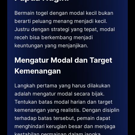
Bermain togel dengan modal kecil bukan
berarti peluang menang menjadi kecil.
Justru dengan strategi yang tepat, modal
receh bisa berkembang menjadi
keuntungan yang menjanjikan.
Mengatur Modal dan Target
Kemenangan
Langkah pertama yang harus dilakukan
adalah mengatur modal secara bijak.
Tentukan batas modal harian dan target
kemenangan yang realistis. Dengan disiplin
terhadap batas tersebut, pemain dapat
menghindari kerugian besar dan menjaga
kestabilan permainan dalam jangka