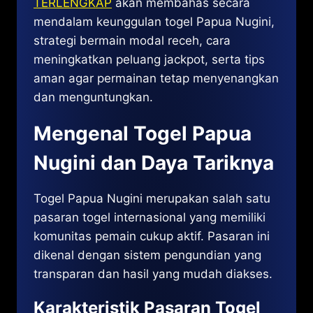
TERLENGKAP
akan membahas secara
mendalam keunggulan togel Papua Nugini,
strategi bermain modal receh, cara
meningkatkan peluang jackpot, serta tips
aman agar permainan tetap menyenangkan
dan menguntungkan.
Mengenal Togel Papua
Nugini dan Daya Tariknya
Togel Papua Nugini merupakan salah satu
pasaran togel internasional yang memiliki
komunitas pemain cukup aktif. Pasaran ini
dikenal dengan sistem pengundian yang
transparan dan hasil yang mudah diakses.
Karakteristik Pasaran Togel