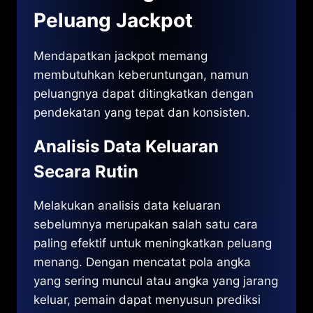
Peluang Jackpot
Mendapatkan jackpot memang
membutuhkan keberuntungan, namun
peluangnya dapat ditingkatkan dengan
pendekatan yang tepat dan konsisten.
Analisis Data Keluaran
Secara Rutin
Melakukan analisis data keluaran
sebelumnya merupakan salah satu cara
paling efektif untuk meningkatkan peluang
menang. Dengan mencatat pola angka
yang sering muncul atau angka yang jarang
keluar, pemain dapat menyusun prediksi