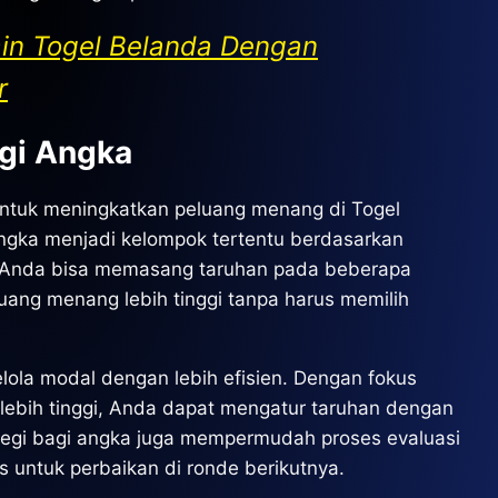
ain Togel Belanda Dengan
r
gi Angka
untuk meningkatkan peluang menang di Togel
ngka menjadi kelompok tertentu berdasarkan
an, Anda bisa memasang taruhan pada beberapa
ang menang lebih tinggi tanpa harus memilih
elola modal dengan lebih efisien. Dengan fokus
lebih tinggi, Anda dapat mengatur taruhan dengan
ategi bagi angka juga mempermudah proses evaluasi
is untuk perbaikan di ronde berikutnya.