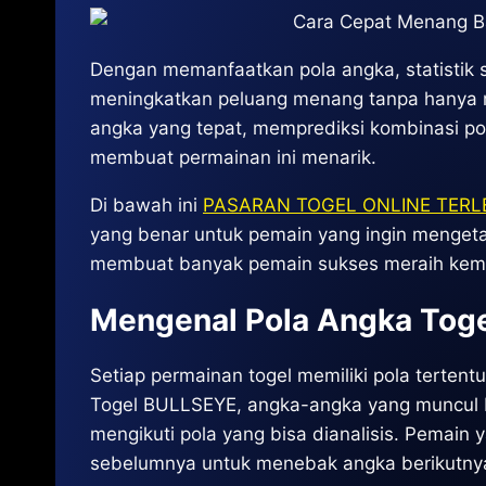
Dengan memanfaatkan pola angka, statistik 
meningkatkan peluang menang tanpa hanya
angka yang tepat, memprediksi kombinasi po
membuat permainan ini menarik.
Di bawah ini
PASARAN TOGEL ONLINE TER
yang benar untuk pemain yang ingin mengeta
membuat banyak pemain sukses meraih kem
Mengenal Pola Angka Tog
Setiap permainan togel memiliki pola tertent
Togel BULLSEYE, angka-angka yang muncul b
mengikuti pola yang bisa dianalisis. Pemain
sebelumnya untuk menebak angka berikutny