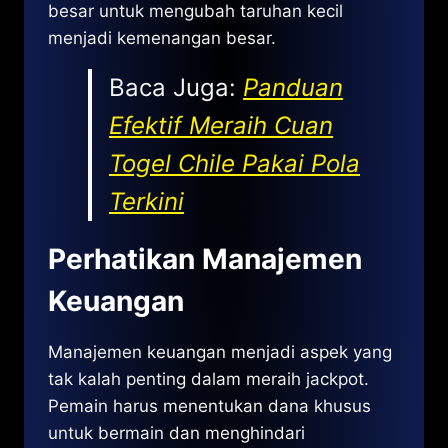
besar untuk mengubah taruhan kecil
menjadi kemenangan besar.
Baca Juga:
Panduan
Efektif Meraih Cuan
Togel Chile Pakai Pola
Terkini
Perhatikan Manajemen
Keuangan
Manajemen keuangan menjadi aspek yang
tak kalah penting dalam meraih jackpot.
Pemain harus menentukan dana khusus
untuk bermain dan menghindari