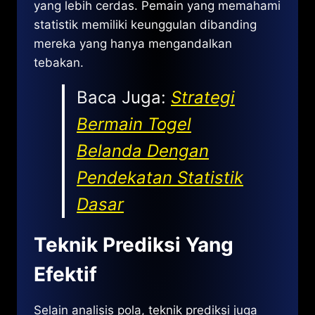
yang lebih cerdas. Pemain yang memahami
statistik memiliki keunggulan dibanding
mereka yang hanya mengandalkan
tebakan.
Baca Juga:
Strategi
Bermain Togel
Belanda Dengan
Pendekatan Statistik
Dasar
Teknik Prediksi Yang
Efektif
Selain analisis pola, teknik prediksi juga