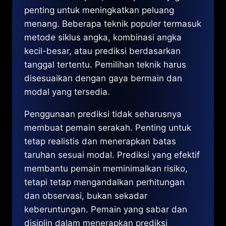
penting untuk meningkatkan peluang
menang. Beberapa teknik populer termasuk
metode siklus angka, kombinasi angka
kecil-besar, atau prediksi berdasarkan
tanggal tertentu. Pemilihan teknik harus
disesuaikan dengan gaya bermain dan
modal yang tersedia.
Penggunaan prediksi tidak seharusnya
membuat pemain serakah. Penting untuk
tetap realistis dan menerapkan batas
taruhan sesuai modal. Prediksi yang efektif
membantu pemain meminimalkan risiko,
tetapi tetap mengandalkan perhitungan
dan observasi, bukan sekadar
keberuntungan. Pemain yang sabar dan
disiplin dalam menerapkan prediksi