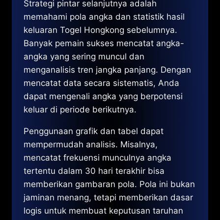
Strategi pintar selanjutnya adalah
memahami pola angka dan statistik hasil
keluaran Togel Hongkong sebelumnya.
Banyak pemain sukses mencatat angka-
angka yang sering muncul dan
menganalisis tren jangka panjang. Dengan
mencatat data secara sistematis, Anda
dapat mengenali angka yang berpotensi
keluar di periode berikutnya.
Penggunaan grafik dan tabel dapat
mempermudah analisis. Misalnya,
mencatat frekuensi munculnya angka
tertentu dalam 30 hari terakhir bisa
memberikan gambaran pola. Pola ini bukan
jaminan menang, tetapi memberikan dasar
logis untuk membuat keputusan taruhan