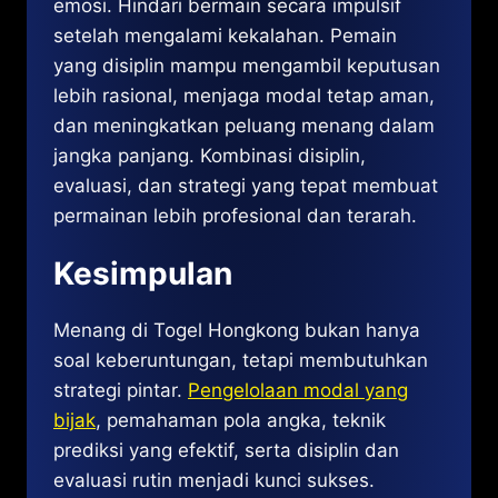
emosi. Hindari bermain secara impulsif
setelah mengalami kekalahan. Pemain
yang disiplin mampu mengambil keputusan
lebih rasional, menjaga modal tetap aman,
dan meningkatkan peluang menang dalam
jangka panjang. Kombinasi disiplin,
evaluasi, dan strategi yang tepat membuat
permainan lebih profesional dan terarah.
Kesimpulan
Menang di Togel Hongkong bukan hanya
soal keberuntungan, tetapi membutuhkan
strategi pintar.
Pengelolaan modal yang
bijak
, pemahaman pola angka, teknik
prediksi yang efektif, serta disiplin dan
evaluasi rutin menjadi kunci sukses.