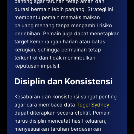
penting agar taruhan tetap aman dan
durasi bermain lebih panjang. Strategi ini
membantu pemain memaksimalkan
peluang menang tanpa mengambil risiko
berlebihan. Pemain juga dapat menetapkan
target kemenangan harian atau batas
kerugian, sehingga permainan tetap
terkontrol dan tidak menimbulkan
keputusan impulsif.
Disiplin dan Konsistensi
Kesabaran dan konsistensi sangat penting
agar cara membaca data
Togel Sydney
dapat diterapkan secara efektif. Pemain
harus disiplin mencatat hasil keluaran,
menyesuaikan taruhan berdasarkan