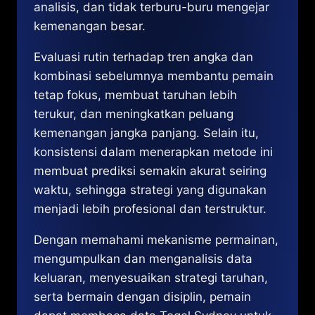
analisis, dan tidak terburu-buru mengejar
kemenangan besar.
Evaluasi rutin terhadap tren angka dan
kombinasi sebelumnya membantu pemain
tetap fokus, membuat taruhan lebih
terukur, dan meningkatkan peluang
kemenangan jangka panjang. Selain itu,
konsistensi dalam menerapkan metode ini
membuat prediksi semakin akurat seiring
waktu, sehingga strategi yang digunakan
menjadi lebih profesional dan terstruktur.
Dengan memahami mekanisme permainan,
mengumpulkan dan menganalisis data
keluaran, menyesuaikan strategi taruhan,
serta bermain dengan disiplin, pemain