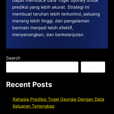
dapat membaca data Togel Sydney untuk
prediksi yang lebih akurat. Strategi ini
membuat taruhan lebih terkontrol, peluang
menang lebih tinggi, dan pengalaman
bermain menjadi lebih efektif,
menyenangkan, dan berkelanjutan.
Search
Search
Recent Posts
Rahasia Prediksi Togel Georgia Dengan Data
Keluaran Terlengkap