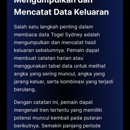
Mencatat Data Keluaran
Salah satu langkah penting dalam
membaca data Togel Sydney adalah
mengumpulkan dan mencatat hasil
keluaran sebelumnya. Pemain dapat
membuat catatan harian atau
menggunakan tabel data untuk melihat
angka yang sering muncul, angka yang
jarang keluar, serta kombinasi yang terjadi
berulang.
Dengan catatan ini, pemain dapat
mengenali tren tertentu yang memiliki
potensi muncul kembali pada putaran
berikutnya. Semakin panjang periode