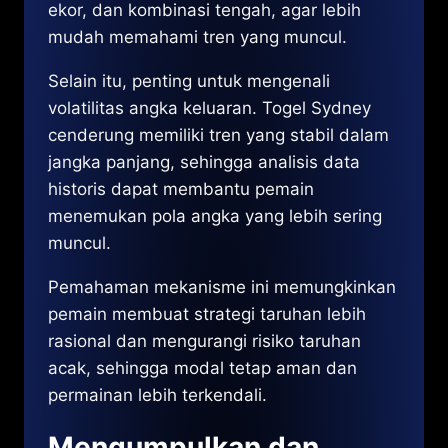
ekor, dan kombinasi tengah, agar lebih
mudah memahami tren yang muncul.
Selain itu, penting untuk mengenali
volatilitas angka keluaran. Togel Sydney
cenderung memiliki tren yang stabil dalam
jangka panjang, sehingga analisis data
historis dapat membantu pemain
menemukan pola angka yang lebih sering
muncul.
Pemahaman mekanisme ini memungkinkan
pemain membuat strategi taruhan lebih
rasional dan mengurangi risiko taruhan
acak, sehingga modal tetap aman dan
permainan lebih terkendali.
Mengumpulkan dan