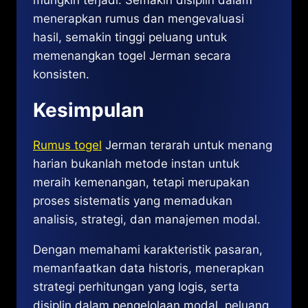
mungkin terjadi. Semakin disiplin dalam
menerapkan rumus dan mengevaluasi
hasil, semakin tinggi peluang untuk
memenangkan togel Jerman secara
konsisten.
Kesimpulan
Rumus togel
Jerman terarah untuk menang
harian bukanlah metode instan untuk
meraih kemenangan, tetapi merupakan
proses sistematis yang memadukan
analisis, strategi, dan manajemen modal.
Dengan memahami karakteristik pasaran,
memanfaatkan data historis, menerapkan
strategi perhitungan yang logis, serta
disiplin dalam pengelolaan modal, peluang