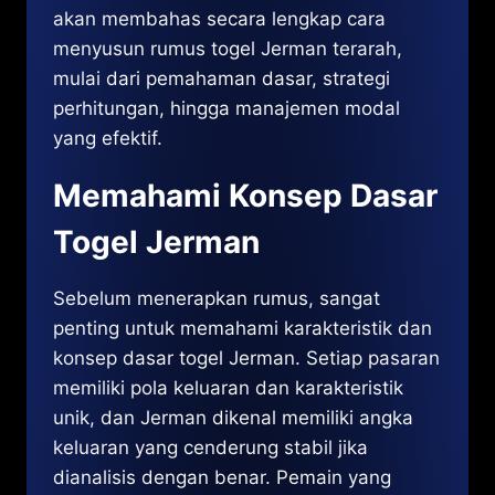
akan membahas secara lengkap cara
menyusun rumus togel Jerman terarah,
mulai dari pemahaman dasar, strategi
perhitungan, hingga manajemen modal
yang efektif.
Memahami Konsep Dasar
Togel Jerman
Sebelum menerapkan rumus, sangat
penting untuk memahami karakteristik dan
konsep dasar togel Jerman. Setiap pasaran
memiliki pola keluaran dan karakteristik
unik, dan Jerman dikenal memiliki angka
keluaran yang cenderung stabil jika
dianalisis dengan benar. Pemain yang