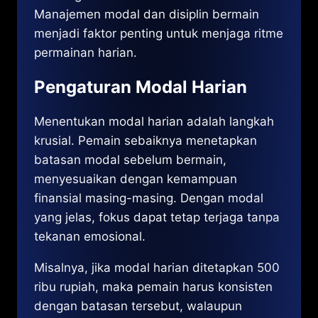
Manajemen modal dan disiplin bermain
menjadi faktor penting untuk menjaga ritme
permainan harian.
Pengaturan Modal Harian
Menentukan modal harian adalah langkah
krusial. Pemain sebaiknya menetapkan
batasan modal sebelum bermain,
menyesuaikan dengan kemampuan
finansial masing-masing. Dengan modal
yang jelas, fokus dapat tetap terjaga tanpa
tekanan emosional.
Misalnya, jika modal harian ditetapkan 500
ribu rupiah, maka pemain harus konsisten
dengan batasan tersebut, walaupun