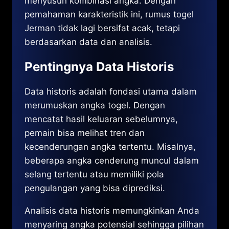
menyusun kombinasi angka. Dengan
pemahaman karakteristik ini, rumus togel
Jerman tidak lagi bersifat acak, tetapi
berdasarkan data dan analisis.
Pentingnya Data Historis
Data historis adalah fondasi utama dalam
merumuskan angka togel. Dengan
mencatat hasil keluaran sebelumnya,
pemain bisa melihat tren dan
kecenderungan angka tertentu. Misalnya,
beberapa angka cenderung muncul dalam
selang tertentu atau memiliki pola
pengulangan yang bisa diprediksi.
Analisis data historis memungkinkan Anda
menyaring angka potensial sehingga pilihan