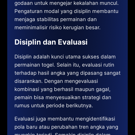
godaan untuk mengejar kekalahan muncul.
Pengaturan modal yang disiplin membantu
menjaga stabilitas permainan dan
meminimalisir risiko kerugian besar.
Disiplin dan Evaluasi
Disiplin adalah kunci utama sukses dalam
permainan togel. Selain itu, evaluasi rutin
terhadap hasil angka yang dipasang sangat
disarankan. Dengan mengevaluasi
kombinasi yang berhasil maupun gagal,
pemain bisa menyesuaikan strategi dan
rumus untuk periode berikutnya.
Evaluasi juga membantu mengidentifikasi
pola baru atau perubahan tren angka yang