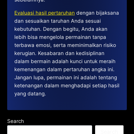
Evaluasi hasil pertaruhan
dengan bijaksana
dan sesuaikan taruhan Anda sesuai
kebutuhan. Dengan begitu, Anda akan
lebih bisa mengelola permainan tanpa
terbawa emosi, serta meminimalkan risiko
kerugian. Kesabaran dan kedisiplinan
dalam bermain adalah kunci untuk meraih
kemenangan dalam pertaruhan angka ini.
Jangan lupa, permainan ini adalah tentang
ketenangan dalam menghadapi setiap hasil
yang datang.
Search
Search