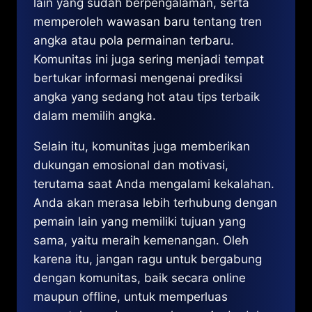
lain yang sudah berpengalaman, serta
memperoleh wawasan baru tentang tren
angka atau pola permainan terbaru.
Komunitas ini juga sering menjadi tempat
bertukar informasi mengenai prediksi
angka yang sedang hot atau tips terbaik
dalam memilih angka.
Selain itu, komunitas juga memberikan
dukungan emosional dan motivasi,
terutama saat Anda mengalami kekalahan.
Anda akan merasa lebih terhubung dengan
pemain lain yang memiliki tujuan yang
sama, yaitu meraih kemenangan. Oleh
karena itu, jangan ragu untuk bergabung
dengan komunitas, baik secara online
maupun offline, untuk memperluas