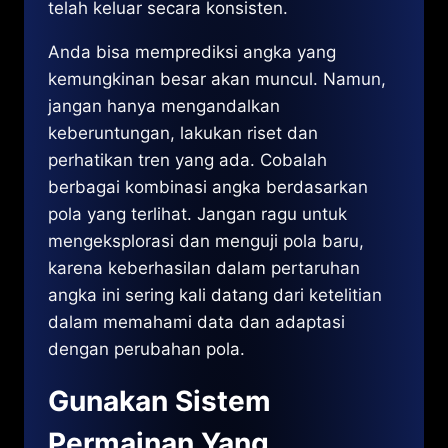
telah keluar secara konsisten.
Anda bisa memprediksi angka yang
kemungkinan besar akan muncul. Namun,
jangan hanya mengandalkan
keberuntungan, lakukan riset dan
perhatikan tren yang ada. Cobalah
berbagai kombinasi angka berdasarkan
pola yang terlihat. Jangan ragu untuk
mengeksplorasi dan menguji pola baru,
karena keberhasilan dalam pertaruhan
angka ini sering kali datang dari ketelitian
dalam memahami data dan adaptasi
dengan perubahan pola.
Gunakan Sistem
Permainan Yang