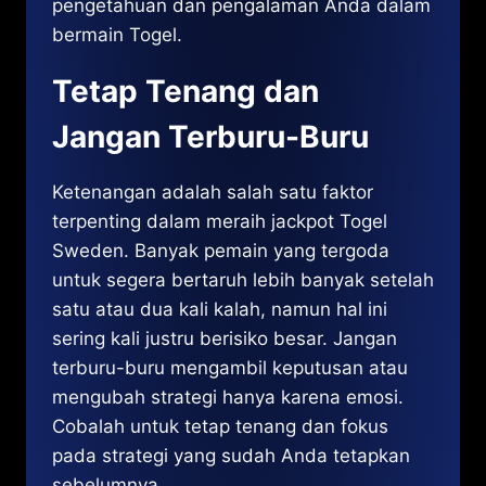
pengetahuan dan pengalaman Anda dalam
bermain Togel.
Tetap Tenang dan
Jangan Terburu-Buru
Ketenangan adalah salah satu faktor
terpenting dalam meraih jackpot Togel
Sweden. Banyak pemain yang tergoda
untuk segera bertaruh lebih banyak setelah
satu atau dua kali kalah, namun hal ini
sering kali justru berisiko besar. Jangan
terburu-buru mengambil keputusan atau
mengubah strategi hanya karena emosi.
Cobalah untuk tetap tenang dan fokus
pada strategi yang sudah Anda tetapkan
sebelumnya.