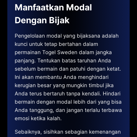
Manfaatkan Modal
Dengan Bijak
Pengelolaan modal yang bijaksana adalah
kunci untuk tetap bertahan dalam
permainan Togel Sweden dalam jangka
panjang. Tentukan batas taruhan Anda
sebelum bermain dan patuhi dengan ketat.
Ini akan membantu Anda menghindari
kerugian besar yang mungkin timbul jika
Anda terus bertaruh tanpa kendali. Hindari
bermain dengan modal lebih dari yang bisa
Anda tanggung, dan jangan terlalu terbawa
emosi ketika kalah.
Sebaiknya, sisihkan sebagian kemenangan