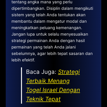
tentang angka mana yang perlu
dipertimbangkan. Disiplin dalam mengikuti
sistem yang telah Anda tentukan akan
membantu dalam mengatur modal dan
meningkatkan peluang kemenangan.
Jangan lupa untuk selalu menyesuaikan
strategi permainan Anda dengan hasil
permainan yang telah Anda jalani
sebelumnya, agar lebih tepat sasaran dan
lebih efektif.
Baca Juga:
Strategi
Terbaik Menang
Togel Israel Dengan
Teknik Tepat