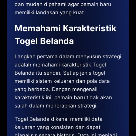
dan mudah dipahami agar pemain baru
memiliki landasan yang kuat.
Memahami Karakteristik
Togel Belanda
Langkah pertama dalam menyusun strategi
adalah memahami karakteristik Togel
Belanda itu sendiri. Setiap jenis togel
memiliki sistem keluaran dan pola data
yang berbeda. Dengan mengenali
karakteristik ini, pemain baru tidak akan
salah dalam menerapkan strategi.
Togel Belanda dikenal memiliki data
keluaran yang konsisten dan dapat
dianalisis secara historis. Data ini menjadi