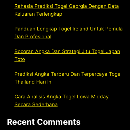
Rahasia Prediksi Togel Georgia Dengan Data
Keluaran Terlengkap
Panduan Lengkap Togel Ireland Untuk Pemula
Dan Profesional
Bocoran Angka Dan Strategi Jitu Togel Japan
Toto
Prediksi Angka Terbaru Dan Terpercaya Togel
Thailand Hari Ini
Cara Analisis Angka Togel Lowa Midday
Secara Sederhana
Recent Comments