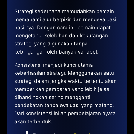
Strategi sederhana memudahkan pemain
memahami alur berpikir dan mengevaluasi
hasilnya. Dengan cara ini, pemain dapat
mengetahui kelebihan dan kekurangan
strategi yang digunakan tanpa
kebingungan oleh banyak variabel.
Konsistensi menjadi kunci utama
keberhasilan strategi. Menggunakan satu
strategi dalam jangka waktu tertentu akan
memberikan gambaran yang lebih jelas
dibandingkan sering mengganti
pendekatan tanpa evaluasi yang matang.
Dari konsistensi inilah pembelajaran nyata
akan terbentuk.