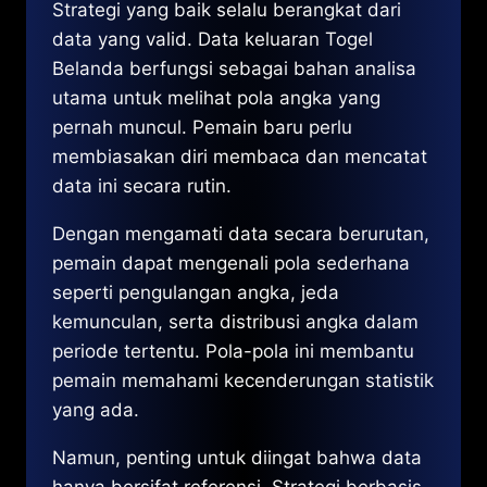
Strategi yang baik selalu berangkat dari
data yang valid. Data keluaran Togel
Belanda berfungsi sebagai bahan analisa
utama untuk melihat pola angka yang
pernah muncul. Pemain baru perlu
membiasakan diri membaca dan mencatat
data ini secara rutin.
Dengan mengamati data secara berurutan,
pemain dapat mengenali pola sederhana
seperti pengulangan angka, jeda
kemunculan, serta distribusi angka dalam
periode tertentu. Pola-pola ini membantu
pemain memahami kecenderungan statistik
yang ada.
Namun, penting untuk diingat bahwa data