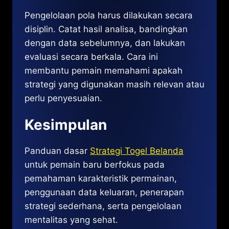
Pengelolaan pola harus dilakukan secara
disiplin. Catat hasil analisa, bandingkan
dengan data sebelumnya, dan lakukan
evaluasi secara berkala. Cara ini
membantu pemain memahami apakah
strategi yang digunakan masih relevan atau
perlu penyesuaian.
Kesimpulan
Panduan dasar
Strategi Togel Belanda
untuk pemain baru berfokus pada
pemahaman karakteristik permainan,
penggunaan data keluaran, penerapan
strategi sederhana, serta pengelolaan
mentalitas yang sehat.