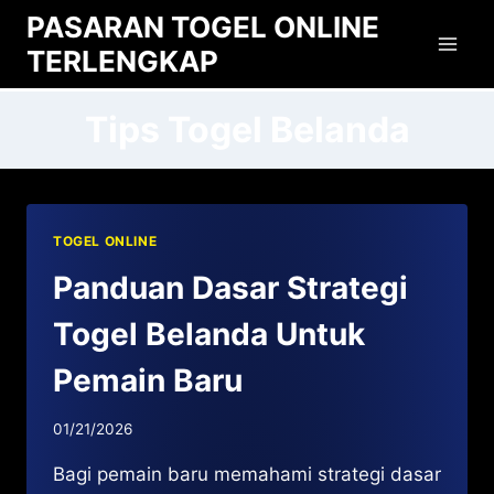
Skip
PASARAN TOGEL ONLINE
to
TERLENGKAP
content
Tips Togel Belanda
TOGEL ONLINE
Panduan Dasar Strategi
Togel Belanda Untuk
Pemain Baru
01/21/2026
Bagi pemain baru memahami strategi dasar