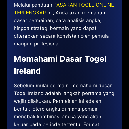
Melalui panduan
PASARAN TOGEL ONLINE
TERLENGKAP
ini, Anda akan memahami
dasar permainan, cara analisis angka,
hingga strategi bermain yang dapat
diterapkan secara konsisten oleh pemula
maupun profesional.
Memahami Dasar Togel
Ireland
Sebelum mulai bermain, memahami dasar
Togel Ireland adalah langkah pertama yang
wajib dilakukan. Permainan ini adalah
bentuk lotere angka di mana pemain
menebak kombinasi angka yang akan
keluar pada periode tertentu. Format