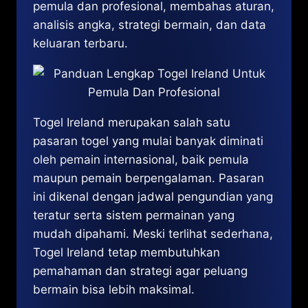
pemula dan profesional, membahas aturan,
analisis angka, strategi bermain, dan data
keluaran terbaru.
Togel Ireland merupakan salah satu
pasaran togel yang mulai banyak diminati
oleh pemain internasional, baik pemula
maupun pemain berpengalaman. Pasaran
ini dikenal dengan jadwal pengundian yang
teratur serta sistem permainan yang
mudah dipahami. Meski terlihat sederhana,
Togel Ireland tetap membutuhkan
pemahaman dan strategi agar peluang
bermain bisa lebih maksimal.