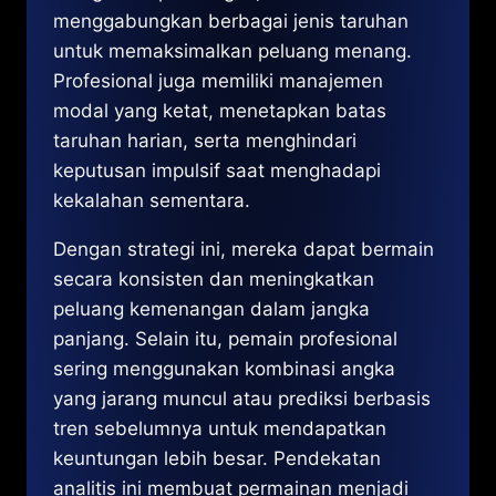
menggabungkan berbagai jenis taruhan
untuk memaksimalkan peluang menang.
Profesional juga memiliki manajemen
modal yang ketat, menetapkan batas
taruhan harian, serta menghindari
keputusan impulsif saat menghadapi
kekalahan sementara.
Dengan strategi ini, mereka dapat bermain
secara konsisten dan meningkatkan
peluang kemenangan dalam jangka
panjang. Selain itu, pemain profesional
sering menggunakan kombinasi angka
yang jarang muncul atau prediksi berbasis
tren sebelumnya untuk mendapatkan
keuntungan lebih besar. Pendekatan
analitis ini membuat permainan menjadi