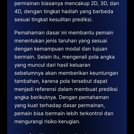
permainan biasanya mencakup 2D, 3D, dan
4D, dengan tingkat hadiah yang berbeda
sesuai tingkat kesulitan prediksi.
Pemahaman dasar ini membantu pemain
menentukan jenis taruhan yang sesuai
dengan kemampuan modal dan tujuan
bermain. Selain itu, mengenali pola angka
yang muncul dari hasil keluaran
sebelumnya akan memberikan keuntungan
tambahan, karena pola tersebut dapat
menjadi referensi dalam membuat prediksi
angka berikutnya. Dengan pemahaman
yang kuat terhadap dasar permainan,
pemain bisa bermain lebih terkontrol dan
mengurangi risiko kerugian.