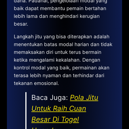
dana. Padahal, pengelolaan modal yang
baik dapat membantu pemain bertahan
lebih lama dan menghindari kerugian
besar.
Langkah jitu yang bisa diterapkan adalah
menentukan batas modal harian dan tidak
memaksakan diri untuk terus bermain
ketika mengalami kekalahan. Dengan
kontrol modal yang baik, permainan akan
terasa lebih nyaman dan terhindar dari
tekanan emosional.
Baca Juga:
Pola Jitu
Untuk Raih Cuan
Besar Di Togel