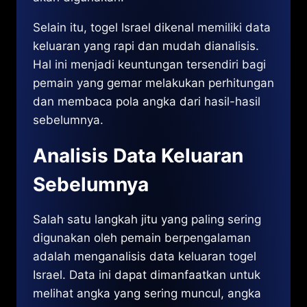
Selain itu, togel Israel dikenal memiliki data
keluaran yang rapi dan mudah dianalisis.
Hal ini menjadi keuntungan tersendiri bagi
pemain yang gemar melakukan perhitungan
dan membaca pola angka dari hasil-hasil
sebelumnya.
Analisis Data Keluaran
Sebelumnya
Salah satu langkah jitu yang paling sering
digunakan oleh pemain berpengalaman
adalah menganalisis data keluaran togel
Israel. Data ini dapat dimanfaatkan untuk
melihat angka yang sering muncul, angka