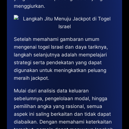
menggiurkan.
Setelah memahami gambaran umum
mengenai togel Israel dan daya tariknya,
langkah selanjutnya adalah mempelajari
strategi serta pendekatan yang dapat
digunakan untuk meningkatkan peluang
meraih jackpot.
Mulai dari analisis data keluaran
sebelumnya, pengelolaan modal, hingga
pemilihan angka yang rasional, semua
aspek ini saling berkaitan dan tidak dapat
diabaikan. Dengan memahami keterkaitan