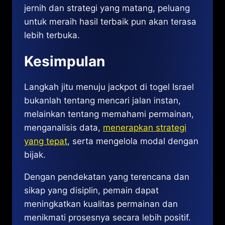
jernih dan strategi yang matang, peluang
untuk meraih hasil terbaik pun akan terasa
lebih terbuka.
Kesimpulan
Langkah jitu menuju jackpot di togel Israel
bukanlah tentang mencari jalan instan,
melainkan tentang memahami permainan,
menganalisis data,
menerapkan strategi
yang tepat
, serta mengelola modal dengan
bijak.
Dengan pendekatan yang terencana dan
sikap yang disiplin, pemain dapat
meningkatkan kualitas permainan dan
menikmati prosesnya secara lebih positif.