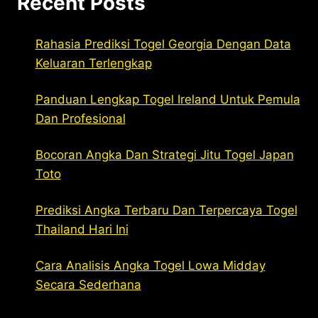
Recent Posts
Rahasia Prediksi Togel Georgia Dengan Data
Keluaran Terlengkap
Panduan Lengkap Togel Ireland Untuk Pemula
Dan Profesional
Bocoran Angka Dan Strategi Jitu Togel Japan
Toto
Prediksi Angka Terbaru Dan Terpercaya Togel
Thailand Hari Ini
Cara Analisis Angka Togel Lowa Midday
Secara Sederhana