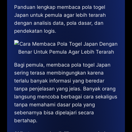
Panduan lengkap membaca pola togel
Japan untuk pemula agar lebih terarah
dengan analisis data, pola dasar, dan
pendekatan logis.
Bagi pemula, membaca pola togel Japan
sering terasa membingungkan karena
terlalu banyak informasi yang beredar
tanpa penjelasan yang jelas. Banyak orang
langsung mencoba berbagai cara sekaligus
tanpa memahami dasar pola yang
sebenarnya bisa dipelajari secara
bertahap.