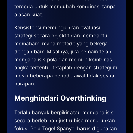
tergoda untuk mengubah kombinasi tanpa
alasan kuat.
Konsistensi memungkinkan evaluasi
strategi secara objektif dan membantu
memahami mana metode yang bekerja
dengan baik. Misalnya, jika pemain telah
menganalisis pola dan memilih kombinasi
angka tertentu, tetaplah dengan strategi itu
meski beberapa periode awal tidak sesuai
harapan.
Menghindari Overthinking
Terlalu banyak berpikir atau menganalisis
secara berlebihan justru bisa menurunkan
fokus. Pola Togel Spanyol harus digunakan