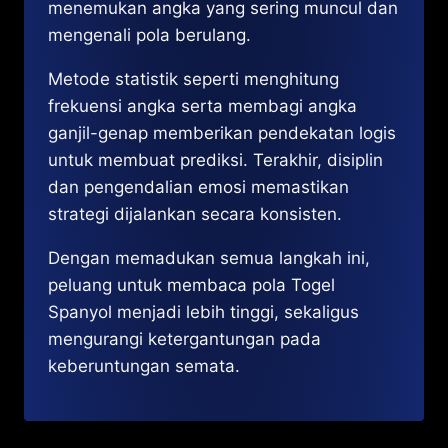
menemukan angka yang sering muncul dan
mengenali pola berulang.
Metode statistik seperti menghitung
frekuensi angka serta membagi angka
ganjil-genap memberikan pendekatan logis
untuk membuat prediksi. Terakhir, disiplin
dan pengendalian emosi memastikan
strategi dijalankan secara konsisten.
Dengan memadukan semua langkah ini,
peluang untuk membaca pola Togel
Spanyol menjadi lebih tinggi, sekaligus
mengurangi ketergantungan pada
keberuntungan semata.