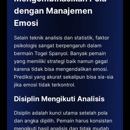
dengan Manajemen
Emosi
Selain teknik analisis dan statistik, faktor
psikologis sangat berpengaruh dalam
bermain Togel Spanyol. Banyak pemain
yang memiliki strategi baik namun gagal
karena tidak bisa mengendalikan emosi.
Prediksi yang akurat sekalipun bisa sia-sia
jika emosi tidak terkontrol.
Disiplin Mengikuti Analisis
Disiplin adalah kunci utama setelah pola
dan angka dipilih. Pemain harus konsisten
mengikuti hasil analisis dan tidak mudah