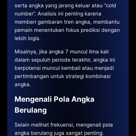
serta angka yang jarang keluar atau “cold
number”. Analisis ini penting karena
memberi gambaran tren angka, membantu
pemain menentukan fokus prediksi dengan
lebih logis.
Misalnya, jika angka 7 muncul lima kali
dalam sepuluh periode terakhir, angka ini
berpotensi muncul kembali atau menjadi
pertimbangan untuk strategi kombinasi
angka.
Mengenali Pola Angka
Berulang
Selain melihat frekuensi, mengenali pola
angka berulang juga sangat penting.