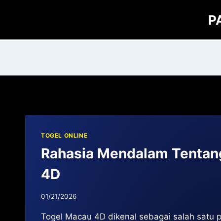
Skip
P
to
content
TOGEL ONLINE
Rahasia Mendalam Tentan
4D
01/21/2026
Togel Macau 4D dikenal sebagai salah satu 