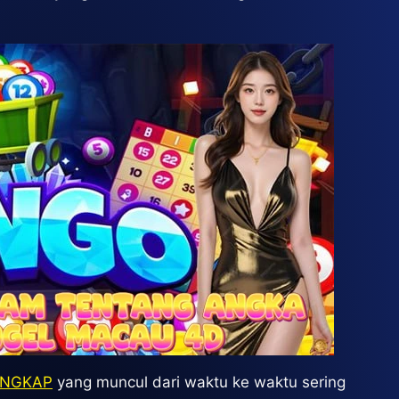
ENGKAP
yang muncul dari waktu ke waktu sering