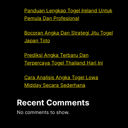
Panduan Lengkap Togel Ireland Untuk
Pemula Dan Profesional
Bocoran Angka Dan Strategi Jitu Togel
Japan Toto
Prediksi Angka Terbaru Dan
Terpercaya Togel Thailand Hari Ini
Cara Analisis Angka Togel Lowa
Midday Secara Sederhana
Recent Comments
No comments to show.