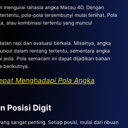
m mengurai rahasia angka Macau 4D. Dengan
rtentu, pola-pola tersembunyi mulai terlihat. Pola
gka, atau kombinasi tertentu yang muncul
tan rapi dan evaluasi berkala. Misalnya, angka
muncul dalam rentang tertentu, sementara angka
mi jeda. Pola semacam ini dapat dijadikan bahan
 berikutnya.
 Tepat Menghadapi Pola Angka
 Posisi Digit
ang sangat penting. Setiap posisi, mulai dari ribuan