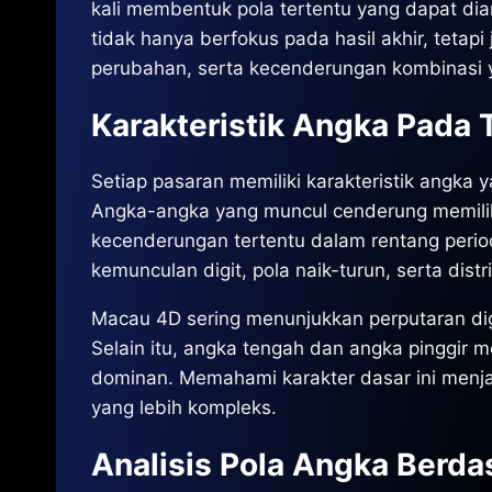
kali membentuk pola tertentu yang dapat dia
tidak hanya berfokus pada hasil akhir, tetap
perubahan, serta kecenderungan kombinasi 
Karakteristik Angka Pada
Setiap pasaran memiliki karakteristik angka
Angka-angka yang muncul cenderung memiliki
kecenderungan tertentu dalam rentang periode 
kemunculan digit, pola naik-turun, serta distr
Macau 4D sering menunjukkan perputaran dig
Selain itu, angka tengah dan angka pinggir 
dominan. Memahami karakter dasar ini menja
yang lebih kompleks.
Analisis Pola Angka Berda