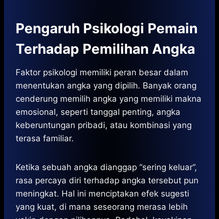
Pengaruh Psikologi Pemain
Terhadap Pemilihan Angka
Faktor psikologi memiliki peran besar dalam
menentukan angka yang dipilih. Banyak orang
cenderung memilih angka yang memiliki makna
emosional, seperti tanggal penting, angka
keberuntungan pribadi, atau kombinasi yang
terasa familiar.
Ketika sebuah angka dianggap “sering keluar”,
rasa percaya diri terhadap angka tersebut pun
meningkat. Hal ini menciptakan efek sugesti
yang kuat, di mana seseorang merasa lebih