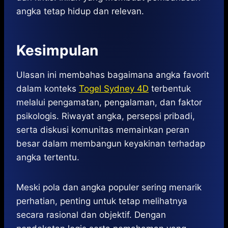
angka tetap hidup dan relevan.
Kesimpulan
Ulasan ini membahas bagaimana angka favorit
dalam konteks
Togel Sydney 4D
terbentuk
melalui pengamatan, pengalaman, dan faktor
psikologis. Riwayat angka, persepsi pribadi,
serta diskusi komunitas memainkan peran
besar dalam membangun keyakinan terhadap
angka tertentu.
Meski pola dan angka populer sering menarik
perhatian, penting untuk tetap melihatnya
secara rasional dan objektif. Dengan