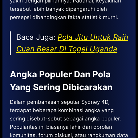
yakin dengan pilihannya. Padahal, keyakinan
tersebut lebih banyak dipengaruhi oleh
persepsi dibandingkan fakta statistik murni.
Baca Juga:
Pola Jitu Untuk Raih
Cuan Besar Di Togel Uganda
Angka Populer Dan Pola
Yang Sering Dibicarakan
Dalam pembahasan seputar Sydney 4D,
terdapat beberapa kombinasi angka yang
sering disebut-sebut sebagai angka populer.
Popularitas ini biasanya lahir dari obrolan
komunitas, forum diskusi, atau rangkuman data