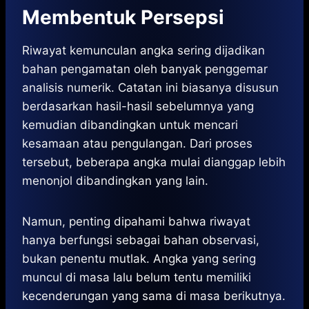
Membentuk Persepsi
Riwayat kemunculan angka sering dijadikan
bahan pengamatan oleh banyak penggemar
analisis numerik. Catatan ini biasanya disusun
berdasarkan hasil-hasil sebelumnya yang
kemudian dibandingkan untuk mencari
kesamaan atau pengulangan. Dari proses
tersebut, beberapa angka mulai dianggap lebih
menonjol dibandingkan yang lain.
Namun, penting dipahami bahwa riwayat
hanya berfungsi sebagai bahan observasi,
bukan penentu mutlak. Angka yang sering
muncul di masa lalu belum tentu memiliki
kecenderungan yang sama di masa berikutnya.