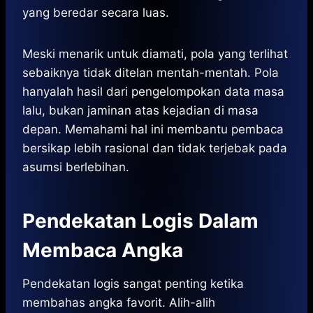
yang beredar secara luas.
Meski menarik untuk diamati, pola yang terlihat
sebaiknya tidak ditelan mentah-mentah. Pola
hanyalah hasil dari pengelompokan data masa
lalu, bukan jaminan atas kejadian di masa
depan. Memahami hal ini membantu pembaca
bersikap lebih rasional dan tidak terjebak pada
asumsi berlebihan.
Pendekatan Logis Dalam
Membaca Angka
Pendekatan logis sangat penting ketika
membahas angka favorit. Alih-alih