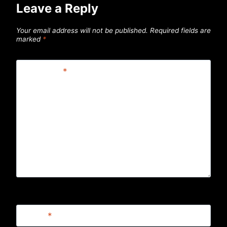
Leave a Reply
Your email address will not be published.
Required fields are
marked
*
Comment
*
Name
*