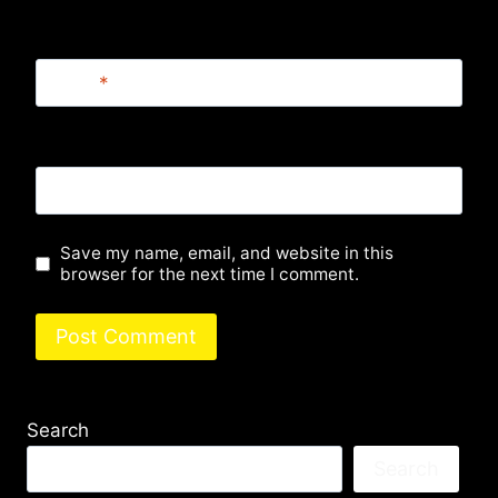
Email
*
Website
Save my name, email, and website in this
browser for the next time I comment.
Search
Search