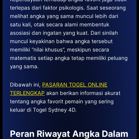
terlepas dari faktor psikologis. Saat seseorang
melihat angka yang sama muncul lebih dari
satu kali, otak secara alami membentuk
asosiasi dan ingatan yang kuat. Dari sinilah
muncul keyakinan bahwa angka tersebut
memiliki “nilai khusus”, meskipun secara
matematis setiap angka tetap memiliki peluang
yang sama.
Dibawah ini,
PASARAN TOGEL ONLINE
TERLENGKAP
akan berikan informasi akurat
tentang angka favorit pemain yang sering
keluar di Togel Sydney 4D.
Peran Riwayat Angka Dalam