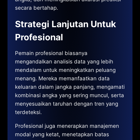
secara bertahap.
Strategi Lanjutan Untuk
Profesional
Pemain profesional biasanya
mengandalkan analisis data yang lebih
mendalam untuk meningkatkan peluang
menang. Mereka memanfaatkan data
keluaran dalam jangka panjang, mengamati
kombinasi angka yang sering muncul, serta
menyesuaikan taruhan dengan tren yang
terdeteksi.
Profesional juga menerapkan manajemen
modal yang ketat, menetapkan batas