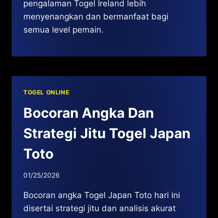
pengalaman Togel Ireland lebih
menyenangkan dan bermanfaat bagi
semua level pemain.
TOGEL ONLINE
Bocoran Angka Dan
Strategi Jitu Togel Japan
Toto
01/25/2026
Bocoran angka Togel Japan Toto hari ini
disertai strategi jitu dan analisis akurat