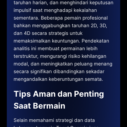
taruhan harian, dan menghindari keputusan
impulsif saat menghadapi kekalahan
sementara. Beberapa pemain profesional
bahkan menggabungkan taruhan 2D, 3D,
dan 4D secara strategis untuk
memaksimalkan keuntungan. Pendekatan
analitis ini membuat permainan lebih
terstruktur, mengurangi risiko kehilangan
modal, dan meningkatkan peluang menang
secara signifikan dibandingkan sekadar
mengandalkan keberuntungan semata.
Tips Aman dan Penting
Saat Bermain
Selain memahami strategi dan data