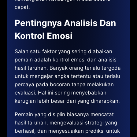
cepat.
Pentingnya Analisis Dan
Kontrol Emosi
Salah satu faktor yang sering diabaikan
pemain adalah kontrol emosi dan analisis
hasil taruhan. Banyak orang terlalu tergoda
untuk mengejar angka tertentu atau terlalu
percaya pada bocoran tanpa melakukan
evaluasi. Hal ini sering menyebabkan
kerugian lebih besar dari yang diharapkan.
Pemain yang disiplin biasanya mencatat
hasil taruhan, mengevaluasi strategi yang
berhasil, dan menyesuaikan prediksi untuk