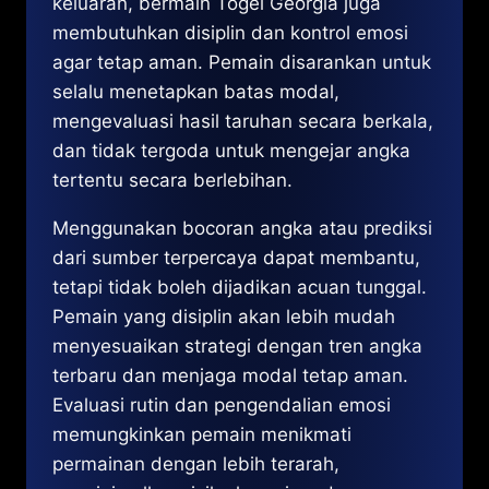
keluaran, bermain Togel Georgia juga
membutuhkan disiplin dan kontrol emosi
agar tetap aman. Pemain disarankan untuk
selalu menetapkan batas modal,
mengevaluasi hasil taruhan secara berkala,
dan tidak tergoda untuk mengejar angka
tertentu secara berlebihan.
Menggunakan bocoran angka atau prediksi
dari sumber terpercaya dapat membantu,
tetapi tidak boleh dijadikan acuan tunggal.
Pemain yang disiplin akan lebih mudah
menyesuaikan strategi dengan tren angka
terbaru dan menjaga modal tetap aman.
Evaluasi rutin dan pengendalian emosi
memungkinkan pemain menikmati
permainan dengan lebih terarah,