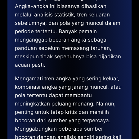
Angka-angka ini biasanya dihasilkan
melalui analisis statistik, tren keluaran
sebelumnya, dan pola yang muncul dalam
periode tertentu. Banyak pemain
menganggap bocoran angka sebagai
panduan sebelum memasang taruhan,
meskipun tidak sepenuhnya bisa dijadikan
acuan pasti.
Mengamati tren angka yang sering keluar,
kombinasi angka yang jarang muncul, atau
pola tertentu dapat membantu
meningkatkan peluang menang. Namun,
penting untuk tetap kritis dan memilih
bocoran dari sumber yang terpercaya.
Menggabungkan beberapa sumber
bocoran dengan analisis sendiri sering kali