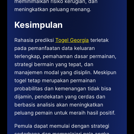
meminimalkan risiko kerugian, dan
meningkatkan peluang menang.
Kesimpulan
Rahasia prediksi
Togel Georgia
terletak
pada pemanfaatan data keluaran
terlengkap, pemahaman dasar permainan,
strategi bermain yang tepat, dan
manajemen modal yang disiplin. Meskipun
togel tetap merupakan permainan
probabilitas dan kemenangan tidak bisa
dijamin, pendekatan yang cerdas dan
berbasis analisis akan meningkatkan
peluang pemain untuk meraih hasil positif.
Pemula dapat memulai dengan strategi