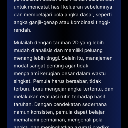
untuk mencatat hasil keluaran sebelumnya
dan mempelajari pola angka dasar, seperti
angka ganjil-genap atau kombinasi tinggi-
rendah.
Mulailah dengan taruhan 2D yang lebih
mudah dianalisis dan memiliki peluang
menang lebih tinggi. Selain itu, manajemen
modal sangat penting agar tidak
mengalami kerugian besar dalam waktu
singkat. Pemula harus bersabar, tidak
terburu-buru mengejar angka tertentu, dan
melakukan evaluasi rutin terhadap hasil
taruhan. Dengan pendekatan sederhana
namun konsisten, pemula dapat belajar
memahami permainan, mengenali pola
angka, dan meningkatkan akurasi prediksi