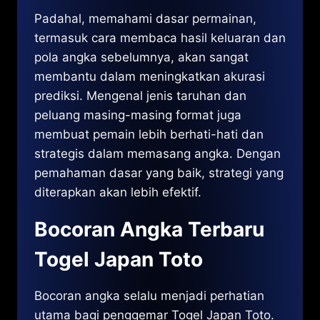
Padahal, memahami dasar permainan,
termasuk cara membaca hasil keluaran dan
pola angka sebelumnya, akan sangat
membantu dalam meningkatkan akurasi
prediksi. Mengenal jenis taruhan dan
peluang masing-masing format juga
membuat pemain lebih berhati-hati dan
strategis dalam memasang angka. Dengan
pemahaman dasar yang baik, strategi yang
diterapkan akan lebih efektif.
Bocoran Angka Terbaru
Togel Japan Toto
Bocoran angka selalu menjadi perhatian
utama bagi penggemar Togel Japan Toto.