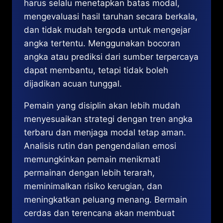
harus selalu menetapkan batas modal,
mengevaluasi hasil taruhan secara berkala,
dan tidak mudah tergoda untuk mengejar
angka tertentu. Menggunakan bocoran
angka atau prediksi dari sumber terpercaya
dapat membantu, tetapi tidak boleh
dijadikan acuan tunggal.
Pemain yang disiplin akan lebih mudah
menyesuaikan strategi dengan tren angka
terbaru dan menjaga modal tetap aman.
Analisis rutin dan pengendalian emosi
memungkinkan pemain menikmati
permainan dengan lebih terarah,
meminimalkan risiko kerugian, dan
meningkatkan peluang menang. Bermain
cerdas dan terencana akan membuat