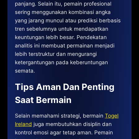
panjang. Selain itu, pemain profesional
sering menggunakan kombinasi angka
yang jarang muncul atau prediksi berbasis
tren sebelumnya untuk mendapatkan
keuntungan lebih besar. Pendekatan
analitis ini membuat permainan menjadi
lebih terstruktur dan mengurangi
ketergantungan pada keberuntungan
semata.
Tips Aman Dan Penting
Saat Bermain
Selain memahami strategi, bermain
Togel
Ireland
juga membutuhkan disiplin dan
kontrol emosi agar tetap aman. Pemain