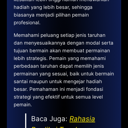
hadiah yang lebih besar, sehingga
biasanya menjadi pilihan pemain
profesional.
Memahami peluang setiap jenis taruhan
dan menyesuaikannya dengan modal serta
tujuan bermain akan membuat permainan
lebih strategis. Pemain yang memahami
perbedaan taruhan dapat memilih jenis
permainan yang sesuai, baik untuk bermain
santai maupun untuk mengejar hadiah
besar. Pemahaman ini menjadi fondasi
strategi yang efektif untuk semua level
pemain.
Baca Juga:
Rahasia