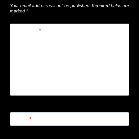
Your email address will not be published.
Required fields are
marked
*
Comment
*
Name
*