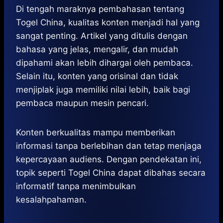
Di tengah maraknya pembahasan tentang
Togel China, kualitas konten menjadi hal yang
sangat penting. Artikel yang ditulis dengan
bahasa yang jelas, mengalir, dan mudah
dipahami akan lebih dihargai oleh pembaca.
Selain itu, konten yang orisinal dan tidak
menjiplak juga memiliki nilai lebih, baik bagi
pembaca maupun mesin pencari.
Konten berkualitas mampu memberikan
informasi tanpa berlebihan dan tetap menjaga
kepercayaan audiens. Dengan pendekatan ini,
topik seperti Togel China dapat dibahas secara
informatif tanpa menimbulkan
kesalahpahaman.