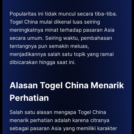
Popularitas ini tidak muncul secara tiba-tiba.
Togel China mulai dikenal luas seiring
meningkatnya minat terhadap pasaran Asia
secara umum. Seiring waktu, pembahasan
tentangnya pun semakin meluas,
menjadikannya salah satu topik yang ramai
dibicarakan hingga saat ini.
Alasan Togel China Menarik
Perhatian
Salah satu alasan mengapa Togel China
menarik perhatian adalah karena citranya
sebagai pasaran Asia yang memiliki karakter