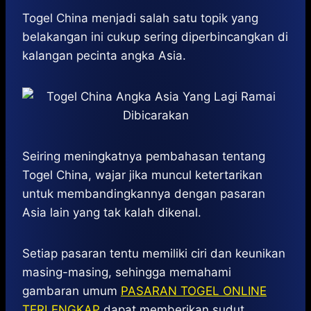
a
h
k
e
e
i
h
c
a
y
l
s
n
a
Togel China menjadi salah satu topik yang
e
t
p
e
s
e
r
belakangan ini cukup sering diperbincangkan di
b
s
e
g
e
e
kalangan pecinta angka Asia.
o
A
r
n
o
p
a
g
k
p
m
e
r
Seiring meningkatnya pembahasan tentang
Togel China, wajar jika muncul ketertarikan
untuk membandingkannya dengan pasaran
Asia lain yang tak kalah dikenal.
Setiap pasaran tentu memiliki ciri dan keunikan
masing-masing, sehingga memahami
gambaran umum
PASARAN TOGEL ONLINE
TERLENGKAP
dapat memberikan sudut