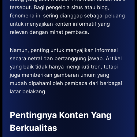
tersebut. Bagi pengelola situs atau blog,
fenomena ini sering dianggap sebagai peluang
untuk menyajikan konten informatif yang
relevan dengan minat pembaca.
Namun, penting untuk menyajikan informasi
secara netral dan bertanggung jawab. Artikel
yang baik tidak hanya mengikuti tren, tetapi
juga memberikan gambaran umum yang
mudah dipahami oleh pembaca dari berbagai
latar belakang.
Pentingnya Konten Yang
Berkualitas