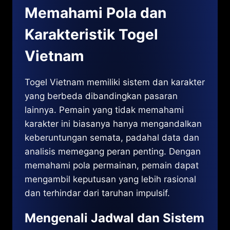
Memahami Pola dan
Karakteristik Togel
Vietnam
Togel Vietnam memiliki sistem dan karakter
yang berbeda dibandingkan pasaran
lainnya. Pemain yang tidak memahami
karakter ini biasanya hanya mengandalkan
keberuntungan semata, padahal data dan
analisis memegang peran penting. Dengan
memahami pola permainan, pemain dapat
mengambil keputusan yang lebih rasional
dan terhindar dari taruhan impulsif.
Mengenali Jadwal dan Sistem