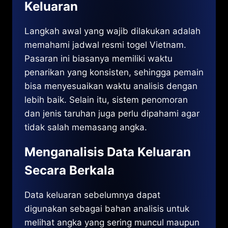
Keluaran
Langkah awal yang wajib dilakukan adalah
memahami jadwal resmi togel Vietnam.
Pasaran ini biasanya memiliki waktu
penarikan yang konsisten, sehingga pemain
bisa menyesuaikan waktu analisis dengan
lebih baik. Selain itu, sistem penomoran
dan jenis taruhan juga perlu dipahami agar
tidak salah memasang angka.
Menganalisis Data Keluaran
Secara Berkala
Data keluaran sebelumnya dapat
digunakan sebagai bahan analisis untuk
melihat angka yang sering muncul maupun