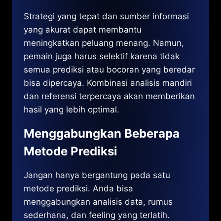
Strategi yang tepat dan sumber informasi
yang akurat dapat membantu
meningkatkan peluang menang. Namun,
pemain juga harus selektif karena tidak
semua prediksi atau bocoran yang beredar
bisa dipercaya. Kombinasi analisis mandiri
dan referensi terpercaya akan memberikan
hasil yang lebih optimal.
Menggabungkan Beberapa
Metode Prediksi
Jangan hanya bergantung pada satu
metode prediksi. Anda bisa
menggabungkan analisis data, rumus
sederhana, dan feeling yang terlatih.