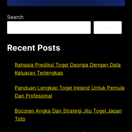
Search
Search
Recent Posts
Rahasia Prediksi Togel Georgia Dengan Data
Keluaran Terlengkap
Panduan Lengkap Togel Ireland Untuk Pemula
Dan Profesional
Bocoran Angka Dan Strategi Jitu Togel Japan
Toto