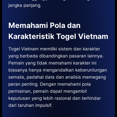
jangka panjang.
Memahami Pola dan
Karakteristik Togel Vietnam
Togel Vietnam memiliki sistem dan karakter
yang berbeda dibandingkan pasaran lainnya.
Pemain yang tidak memahami karakter ini
biasanya hanya mengandalkan keberuntungan
semata, padahal data dan analisis memegang
peran penting. Dengan memahami pola
permainan, pemain dapat mengambil
keputusan yang lebih rasional dan terhindar
dari taruhan impulsif.