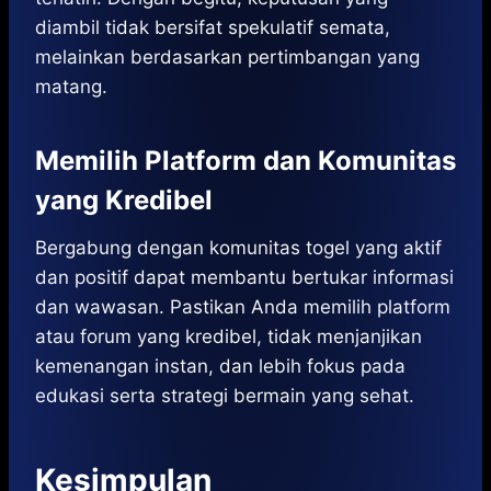
diambil tidak bersifat spekulatif semata,
melainkan berdasarkan pertimbangan yang
matang.
Memilih Platform dan Komunitas
yang Kredibel
Bergabung dengan komunitas togel yang aktif
dan positif dapat membantu bertukar informasi
dan wawasan. Pastikan Anda memilih platform
atau forum yang kredibel, tidak menjanjikan
kemenangan instan, dan lebih fokus pada
edukasi serta strategi bermain yang sehat.
Kesimpulan