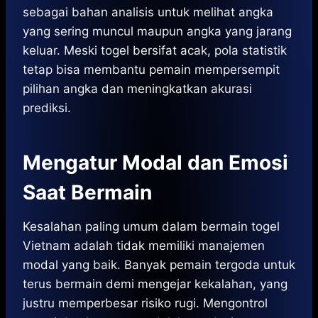
sebagai bahan analisis untuk melihat angka
yang sering muncul maupun angka yang jarang
keluar. Meski togel bersifat acak, pola statistik
tetap bisa membantu pemain mempersempit
pilihan angka dan meningkatkan akurasi
prediksi.
Mengatur Modal dan Emosi
Saat Bermain
Kesalahan paling umum dalam bermain togel
Vietnam adalah tidak memiliki manajemen
modal yang baik. Banyak pemain tergoda untuk
terus bermain demi mengejar kekalahan, yang
justru memperbesar risiko rugi. Mengontrol