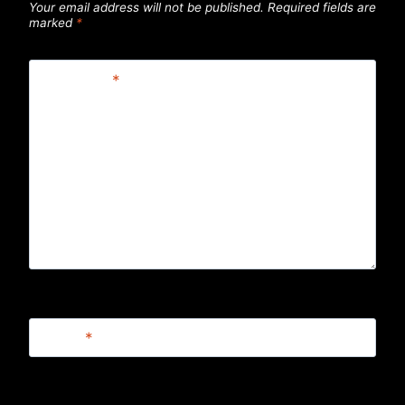
Your email address will not be published.
Required fields are
marked
*
Comment
*
Name
*