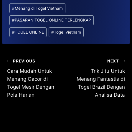
Post
#
Menang di Togel Vietnam
Tags:
#
PASARAN TOGEL ONLINE TERLENGKAP
#
TOGEL ONLINE
#
Togel Vietnam
Post
PREVIOUS
NEXT
Cara Mudah Untuk
Trik Jitu Untuk
navigation
Menang Gacor di
Menang Fantastis di
Togel Mesir Dengan
Togel Brazil Dengan
Pola Harian
Analisa Data