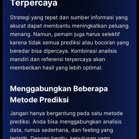
Terpercaya
Strategi yang tepat dan sumber informasi yang
akurat dapat membantu meningkatkan peluang
menang. Namun, pemain juga harus selektif
karena tidak semua prediksi atau bocoran yang
beredar bisa dipercaya. Kombinasi analisis
mandiri dan referensi terpercaya akan
memberikan hasil yang lebih optimal.
Menggabungkan Beberapa
Metode Prediksi
Jangan hanya bergantung pada satu metode
prediksi. Anda bisa menggabungkan analisis
data, rumus sederhana, dan feeling yang
terlatih. Dengan begitu, keputusan yang