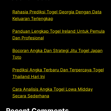
Rahasia Prediksi Togel Georgia Dengan Data
Keluaran Terlengkap
Panduan Lengkap Togel Ireland Untuk Pemula
Dan Profesional
Bocoran Angka Dan Strategi Jitu Togel Japan
Toto
Prediksi Angka Terbaru Dan Terpercaya Togel
Thailand Hari Ini
Cara Analisis Angka Togel Lowa Midday
Secara Sederhana
Recent Comments