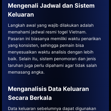
Mengenali Jadwal dan Sistem
Keluaran
Langkah awal yang wajib dilakukan adalah
memahami jadwal resmi togel Vietnam.
Pasaran ini biasanya memiliki waktu penarikan
yang konsisten, sehingga pemain bisa
menyesuaikan waktu analisis dengan lebih
baik. Selain itu, sistem penomoran dan jenis
taruhan juga perlu dipahami agar tidak salah
memasang angka.
Menganalisis Data Keluaran
Secara Berkala
Data keluaran sebelumnya dapat digunakan