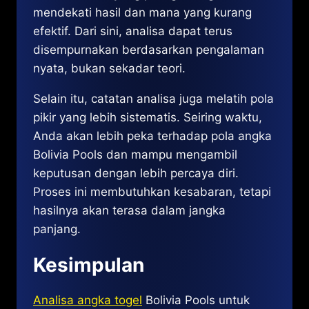
mendekati hasil dan mana yang kurang
efektif. Dari sini, analisa dapat terus
disempurnakan berdasarkan pengalaman
nyata, bukan sekadar teori.
Selain itu, catatan analisa juga melatih pola
pikir yang lebih sistematis. Seiring waktu,
Anda akan lebih peka terhadap pola angka
Bolivia Pools dan mampu mengambil
keputusan dengan lebih percaya diri.
Proses ini membutuhkan kesabaran, tetapi
hasilnya akan terasa dalam jangka
panjang.
Kesimpulan
Analisa angka togel
Bolivia Pools untuk