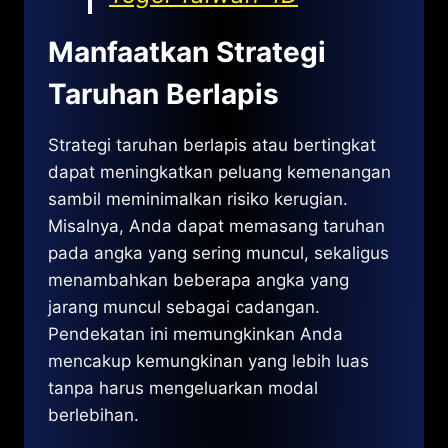
Manfaatkan Strategi
Taruhan Berlapis
Strategi taruhan berlapis atau bertingkat
dapat meningkatkan peluang kemenangan
sambil meminimalkan risiko kerugian.
Misalnya, Anda dapat memasang taruhan
pada angka yang sering muncul, sekaligus
menambahkan beberapa angka yang
jarang muncul sebagai cadangan.
Pendekatan ini memungkinkan Anda
mencakup kemungkinan yang lebih luas
tanpa harus mengeluarkan modal
berlebihan.