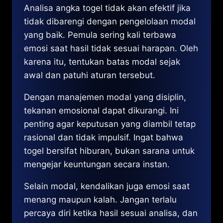
Analisa angka togel tidak akan efektif jika
tidak dibarengi dengan pengelolaan modal
yang baik. Pemula sering kali terbawa
emosi saat hasil tidak sesuai harapan. Oleh
karena itu, tentukan batas modal sejak
awal dan patuhi aturan tersebut.
Dengan manajemen modal yang disiplin,
tekanan emosional dapat dikurangi. Ini
penting agar keputusan yang diambil tetap
rasional dan tidak impulsif. Ingat bahwa
togel bersifat hiburan, bukan sarana untuk
mengejar keuntungan secara instan.
Selain modal, kendalikan juga emosi saat
menang maupun kalah. Jangan terlalu
percaya diri ketika hasil sesuai analisa, dan