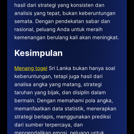
hasil dari strategi yang konsisten dan
analisis yang tepat, bukan keberuntungan
semata. Dengan pendekatan sabar dan
rasional, peluang Anda untuk meraih
kemenangan berulang kali akan meningkat.
Kesimpulan
Menang togel
Sri Lanka bukan hanya soal
keberuntungan, tetapi juga hasil dari
analisa angka yang matang, strategi
taruhan yang bijak, dan disiplin dalam
bermain. Dengan memahami pola angka,
memanfaatkan data statistik, menerapkan
strategi berlapis, menggunakan prediksi
dari sumber terpercaya, dan
mengendalikan emosi, peluang untuk