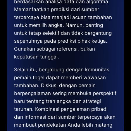
berdasarkan analisa data dan algoritma.
Memanfaatkan prediksi dari sumber
terpercaya bisa menjadi acuan tambahan
untuk memilih angka. Namun, penting
untuk tetap selektif dan tidak bergantung
sepenuhnya pada prediksi pihak ketiga.
Gunakan sebagai referensi, bukan
keputusan tunggal.
Selain itu, bergabung dengan komunitas
pemain togel dapat memberi wawasan
tambahan. Diskusi dengan pemain
berpengalaman sering membuka perspektif
baru tentang tren angka dan strategi
taruhan. Kombinasi pengalaman pribadi
dan informasi dari sumber terpercaya akan
membuat pendekatan Anda lebih matang