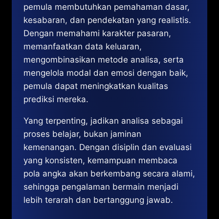
pemula membutuhkan pemahaman dasar,
kesabaran, dan pendekatan yang realistis.
Dengan memahami karakter pasaran,
memanfaatkan data keluaran,
mengombinasikan metode analisa, serta
mengelola modal dan emosi dengan baik,
pemula dapat meningkatkan kualitas
prediksi mereka.
Yang terpenting, jadikan analisa sebagai
proses belajar, bukan jaminan
kemenangan. Dengan disiplin dan evaluasi
yang konsisten, kemampuan membaca
pola angka akan berkembang secara alami,
sehingga pengalaman bermain menjadi
lebih terarah dan bertanggung jawab.