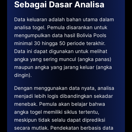
Sebagai Dasar Analisa
Data keluaran adalah bahan utama dalam
analisa togel. Pemula disarankan untuk
mengumpulkan data hasil Bolivia Pools
minimal 30 hingga 50 periode terakhir.
Data ini dapat digunakan untuk melihat
angka yang sering muncul (angka panas)
maupun angka yang jarang keluar (angka
dingin).
Dengan menggunakan data nyata, analisa
menjadi lebih logis dibandingkan sekadar
menebak. Pemula akan belajar bahwa
angka togel memiliki siklus tertentu,
meskipun tidak selalu dapat diprediksi
secara mutlak. Pendekatan berbasis data