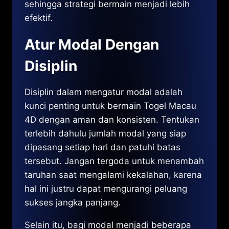
sehingga strategi bermain menjadi lebih
efektif.
Atur Modal Dengan
Disiplin
Disiplin dalam mengatur modal adalah
kunci penting untuk bermain Togel Macau
4D dengan aman dan konsisten. Tentukan
terlebih dahulu jumlah modal yang siap
dipasang setiap hari dan patuhi batas
tersebut. Jangan tergoda untuk menambah
taruhan saat mengalami kekalahan, karena
hal ini justru dapat mengurangi peluang
sukses jangka panjang.
Selain itu, bagi modal menjadi beberapa