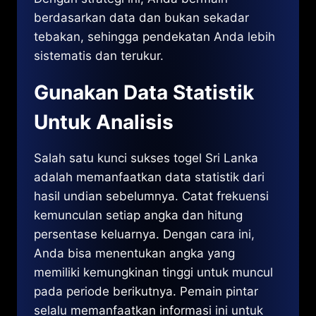
berdasarkan data dan bukan sekadar
tebakan, sehingga pendekatan Anda lebih
sistematis dan terukur.
Gunakan Data Statistik
Untuk Analisis
Salah satu kunci sukses togel Sri Lanka
adalah memanfaatkan data statistik dari
hasil undian sebelumnya. Catat frekuensi
kemunculan setiap angka dan hitung
persentase keluarnya. Dengan cara ini,
Anda bisa menentukan angka yang
memiliki kemungkinan tinggi untuk muncul
pada periode berikutnya. Pemain pintar
selalu memanfaatkan informasi ini untuk