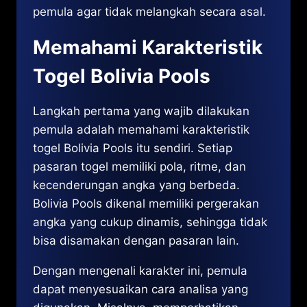
pemula agar tidak melangkah secara asal.
Memahami Karakteristik
Togel Bolivia Pools
Langkah pertama yang wajib dilakukan
pemula adalah memahami karakteristik
togel Bolivia Pools itu sendiri. Setiap
pasaran togel memiliki pola, ritme, dan
kecenderungan angka yang berbeda.
Bolivia Pools dikenal memiliki pergerakan
angka yang cukup dinamis, sehingga tidak
bisa disamakan dengan pasaran lain.
Dengan mengenali karakter ini, pemula
dapat menyesuaikan cara analisa yang