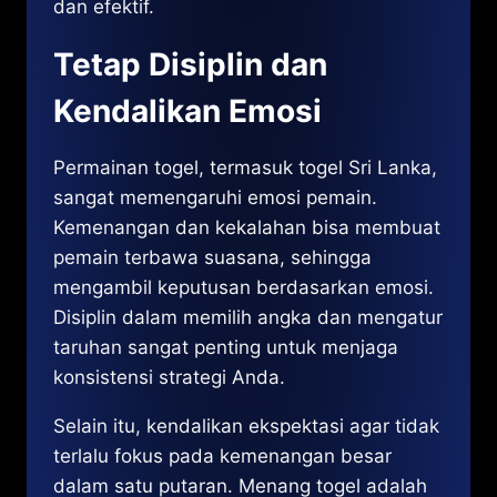
dan efektif.
Tetap Disiplin dan
Kendalikan Emosi
Permainan togel, termasuk togel Sri Lanka,
sangat memengaruhi emosi pemain.
Kemenangan dan kekalahan bisa membuat
pemain terbawa suasana, sehingga
mengambil keputusan berdasarkan emosi.
Disiplin dalam memilih angka dan mengatur
taruhan sangat penting untuk menjaga
konsistensi strategi Anda.
Selain itu, kendalikan ekspektasi agar tidak
terlalu fokus pada kemenangan besar
dalam satu putaran. Menang togel adalah