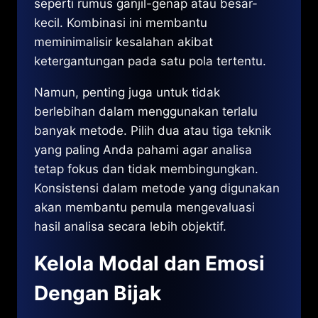
seperti rumus ganjil-genap atau besar-
kecil. Kombinasi ini membantu
meminimalisir kesalahan akibat
ketergantungan pada satu pola tertentu.
Namun, penting juga untuk tidak
berlebihan dalam menggunakan terlalu
banyak metode. Pilih dua atau tiga teknik
yang paling Anda pahami agar analisa
tetap fokus dan tidak membingungkan.
Konsistensi dalam metode yang digunakan
akan membantu pemula mengevaluasi
hasil analisa secara lebih objektif.
Kelola Modal dan Emosi
Dengan Bijak