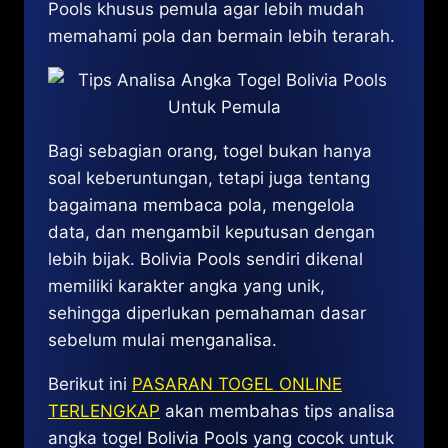
Pools khusus pemula agar lebih mudah
memahami pola dan bermain lebih terarah.
Bagi sebagian orang, togel bukan hanya
soal keberuntungan, tetapi juga tentang
bagaimana membaca pola, mengelola
data, dan mengambil keputusan dengan
lebih bijak. Bolivia Pools sendiri dikenal
memiliki karakter angka yang unik,
sehingga diperlukan pemahaman dasar
sebelum mulai menganalisa.
Berikut ini
PASARAN TOGEL ONLINE
TERLENGKAP
akan membahas tips analisa
angka togel Bolivia Pools yang cocok untuk