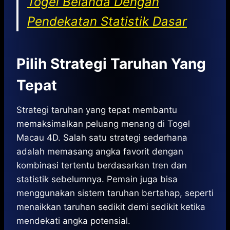
Togel Belanda Dengan
Pendekatan Statistik Dasar
Pilih Strategi Taruhan Yang
Tepat
Strategi taruhan yang tepat membantu
memaksimalkan peluang menang di Togel
Macau 4D. Salah satu strategi sederhana
adalah memasang angka favorit dengan
kombinasi tertentu berdasarkan tren dan
statistik sebelumnya. Pemain juga bisa
menggunakan sistem taruhan bertahap, seperti
menaikkan taruhan sedikit demi sedikit ketika
mendekati angka potensial.