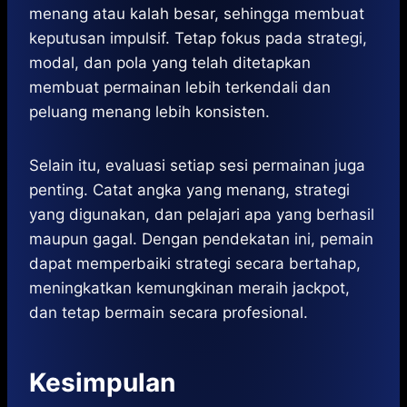
menang atau kalah besar, sehingga membuat
keputusan impulsif. Tetap fokus pada strategi,
modal, dan pola yang telah ditetapkan
membuat permainan lebih terkendali dan
peluang menang lebih konsisten.
Selain itu, evaluasi setiap sesi permainan juga
penting. Catat angka yang menang, strategi
yang digunakan, dan pelajari apa yang berhasil
maupun gagal. Dengan pendekatan ini, pemain
dapat memperbaiki strategi secara bertahap,
meningkatkan kemungkinan meraih jackpot,
dan tetap bermain secara profesional.
Kesimpulan