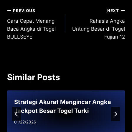
Post
PREVIOUS
NEXT
Cara Cepat Menang
Rahasia Angka
navigation
Baca Angka di Togel
Untung Besar di Togel
BULLSEYE
Fujian 12
Similar Posts
Strategi Akurat Mengincar Angka
Jackpot Besar Togel Turki
01/22/2026