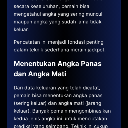
secara keseluruhan, pemain bisa
mengetahui angka yang sering muncul
maupun angka yang sudah lama tidak
keluar.
Pencatatan ini menjadi fondasi penting
dalam teknik sederhana meraih jackpot.
Menentukan Angka Panas
dan Angka Mati
Dari data keluaran yang telah dicatat,
pemain bisa menentukan angka panas
(sering keluar) dan angka mati (jarang
keluar). Banyak pemain mengombinasikan
kedua jenis angka ini untuk menciptakan
prediksi yang seimbang. Teknik ini cukup