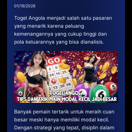
01/19/2026
Togel Angola menjadi salah satu pasaran
yang menarik karena peluang
kemenangannya yang cukup tinggi dan
pola keluarannya yang bisa dianalisis.
Banyak pemain tertarik untuk meraih cuan
besar meski hanya memiliki modal kecil.
Dengan strategi yang tepat, disiplin dalam