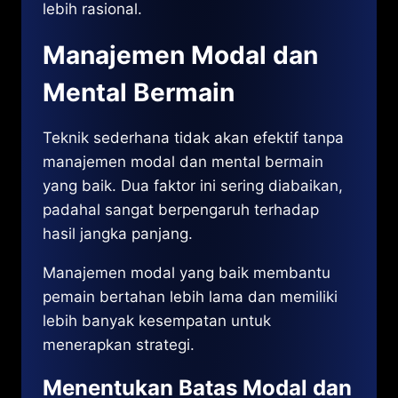
lebih rasional.
Manajemen Modal dan
Mental Bermain
Teknik sederhana tidak akan efektif tanpa
manajemen modal dan mental bermain
yang baik. Dua faktor ini sering diabaikan,
padahal sangat berpengaruh terhadap
hasil jangka panjang.
Manajemen modal yang baik membantu
pemain bertahan lebih lama dan memiliki
lebih banyak kesempatan untuk
menerapkan strategi.
Menentukan Batas Modal dan