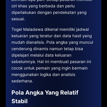
ciri khas yang berbeda dan perlu
diperlakukan dengan pendekatan yang
sesuai.
Togel Maladewa dikenal memiliki jadwal
keluaran yang teratur dan data hasil yang
mudah dianalisis. Pola angka yang muncul
cenderung dinamis namun tetap bisa
dipelajari melalui data keluaran
sebelumnya. Hal ini membuat pasaran ini
cocok untuk pemain yang ingin bermain
menggunakan logika dan analisis
sederhana.
Pola Angka Yang Relatif
Stabil