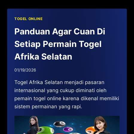
TOGEL ONLINE
Panduan Agar Cuan Di
Setiap Permain Togel
Afrika Selatan
01/19/2026
Togel Afrika Selatan menjadi pasaran
internasional yang cukup diminati oleh
pemain togel online karena dikenal memiliki
sistem permainan yang rapi.