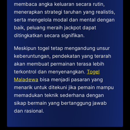
membaca angka keluaran secara rutin,
menerapkan strategi taruhan yang realistis,
serta mengelola modal dan mental dengan
baik, peluang meraih jackpot dapat
ditingkatkan secara signifikan.
Meskipun togel tetap mengandung unsur
keberuntungan, pendekatan yang terarah
akan membuat permainan terasa lebih
terkontrol dan menyenangkan.
Togel
Maladewa
bisa menjadi pasaran yang
menarik untuk ditekuni jika pemain mampu
memadukan teknik sederhana dengan
sikap bermain yang bertanggung jawab
dan rasional.