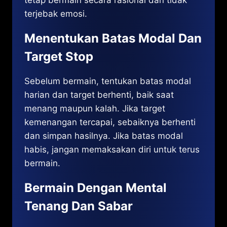
terjebak emosi.
Menentukan Batas Modal Dan
Target Stop
Sebelum bermain, tentukan batas modal
harian dan target berhenti, baik saat
menang maupun kalah. Jika target
kemenangan tercapai, sebaiknya berhenti
dan simpan hasilnya. Jika batas modal
habis, jangan memaksakan diri untuk terus
bermain.
Bermain Dengan Mental
Tenang Dan Sabar