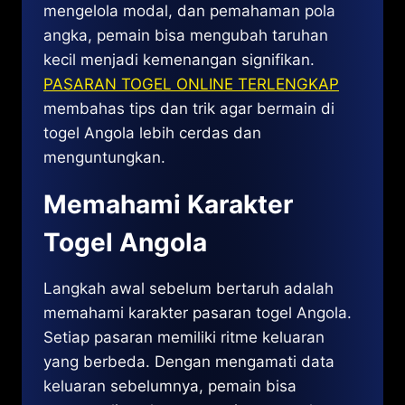
mengelola modal, dan pemahaman pola
angka, pemain bisa mengubah taruhan
kecil menjadi kemenangan signifikan.
PASARAN TOGEL ONLINE TERLENGKAP
membahas tips dan trik agar bermain di
togel Angola lebih cerdas dan
menguntungkan.
Memahami Karakter
Togel Angola
Langkah awal sebelum bertaruh adalah
memahami karakter pasaran togel Angola.
Setiap pasaran memiliki ritme keluaran
yang berbeda. Dengan mengamati data
keluaran sebelumnya, pemain bisa