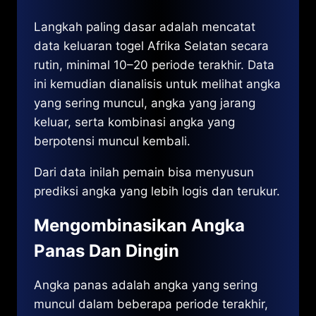
Langkah paling dasar adalah mencatat
data keluaran togel Afrika Selatan secara
rutin, minimal 10–20 periode terakhir. Data
ini kemudian dianalisis untuk melihat angka
yang sering muncul, angka yang jarang
keluar, serta kombinasi angka yang
berpotensi muncul kembali.
Dari data inilah pemain bisa menyusun
prediksi angka yang lebih logis dan terukur.
Mengombinasikan Angka
Panas Dan Dingin
Angka panas adalah angka yang sering
muncul dalam beberapa periode terakhir,