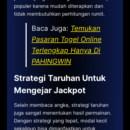
populer karena mudah diterapkan dan
tidak membutuhkan perhitungan rumit.
Baca Juga:
Temukan
Pasaran Togel Online
Terlengkap Hanya Di
PAHINGWIN
Strategi Taruhan Untuk
Mengejar Jackpot
Selain membaca angka, strategi taruhan
juga sangat menentukan hasil permainan.
Dengan strategi yang tepat, modal kecil
sekalipun bisa dimanfaatkan untuk