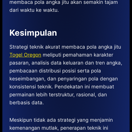
membaca pola angka jitu akan semakin tajam
dari waktu ke waktu.
Kesimpulan
Strategi teknik akurat membaca pola angka jitu
Togel Oregon
meliputi pemahaman karakter
pasaran, analisis data keluaran dan tren angka,
pembacaan distribusi posisi serta pola
keseimbangan, dan penyaringan pola dengan
konsistensi teknik. Pendekatan ini membuat
permainan lebih terstruktur, rasional, dan
berbasis data.
Meskipun tidak ada strategi yang menjamin
kemenangan mutlak, penerapan teknik ini