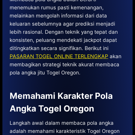
menemukan rumus pasti kemenangan,
melainkan mengolah informasi dari data
keluaran sebelumnya agar prediksi menjadi
lebih rasional. Dengan teknik yang tepat dan
konsisten, peluang mendekati jackpot dapat
ditingkatkan secara signifikan. Berikut ini
PASARAN TOGEL ONLINE TERLENGKAP
akan
membagikan strategi teknik akurat membaca
pola angka jitu Togel Oregon.
Memahami Karakter Pola
Angka Togel Oregon
Langkah awal dalam membaca pola angka
adalah memahami karakteristik Togel Oregon