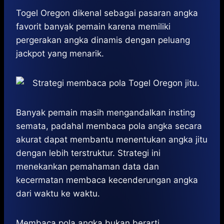
a
h
k
e
e
i
h
c
a
y
l
s
n
a
Togel Oregon dikenal sebagai pasaran angka
e
t
p
e
s
e
r
favorit banyak pemain karena memiliki
b
s
e
g
e
e
pergerakan angka dinamis dengan peluang
o
A
r
n
jackpot yang menarik.
o
p
a
g
k
p
m
e
r
Banyak pemain masih mengandalkan insting
semata, padahal membaca pola angka secara
akurat dapat membantu menentukan angka jitu
dengan lebih terstruktur. Strategi ini
menekankan pemahaman data dan
kecermatan membaca kecenderungan angka
dari waktu ke waktu.
Membaca pola angka bukan berarti