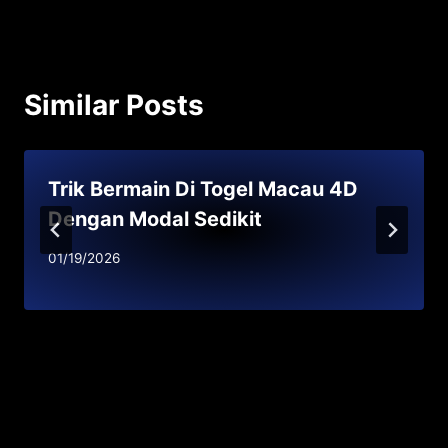
Similar Posts
Trik Bermain Di Togel Macau 4D
Dengan Modal Sedikit
01/19/2026