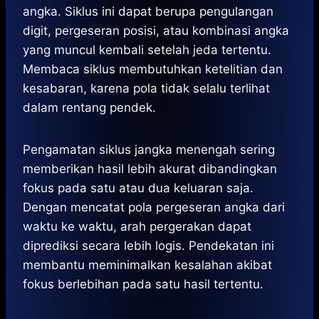
angka. Siklus ini dapat berupa pengulangan
digit, pergeseran posisi, atau kombinasi angka
yang muncul kembali setelah jeda tertentu.
Membaca siklus membutuhkan ketelitian dan
kesabaran, karena pola tidak selalu terlihat
dalam rentang pendek.
Pengamatan siklus jangka menengah sering
memberikan hasil lebih akurat dibandingkan
fokus pada satu atau dua keluaran saja.
Dengan mencatat pola pergeseran angka dari
waktu ke waktu, arah pergerakan dapat
diprediksi secara lebih logis. Pendekatan ini
membantu meminimalkan kesalahan akibat
fokus berlebihan pada satu hasil tertentu.