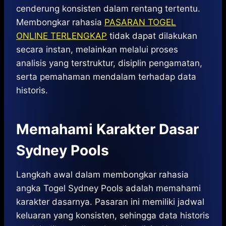
cenderung konsisten dalam rentang tertentu.
Membongkar rahasia
PASARAN TOGEL
ONLINE TERLENGKAP
tidak dapat dilakukan
secara instan, melainkan melalui proses
analisis yang terstruktur, disiplin pengamatan,
serta pemahaman mendalam terhadap data
historis.
Memahami Karakter Dasar
Sydney Pools
Langkah awal dalam membongkar rahasia
angka Togel Sydney Pools adalah memahami
karakter dasarnya. Pasaran ini memiliki jadwal
keluaran yang konsisten, sehingga data historis