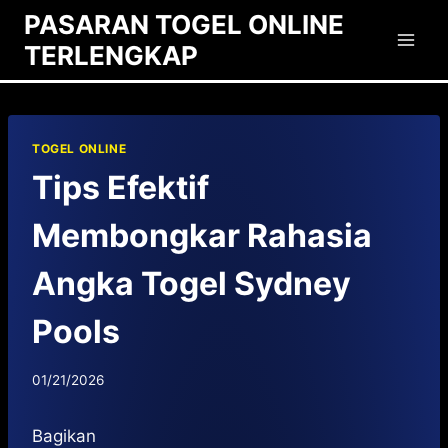
Skip
PASARAN TOGEL ONLINE
to
TERLENGKAP
content
TOGEL ONLINE
Tips Efektif
Membongkar Rahasia
Angka Togel Sydney
Pools
01/21/2026
Bagikan