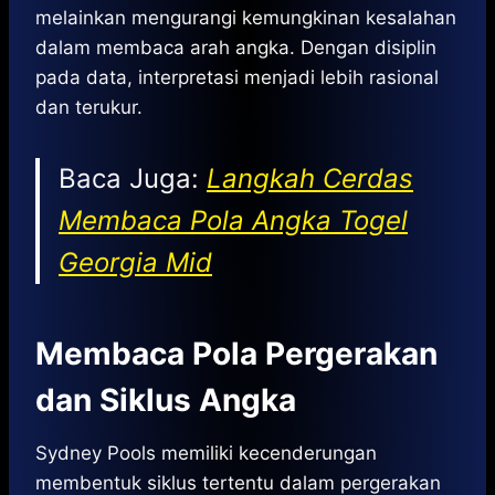
melainkan mengurangi kemungkinan kesalahan
dalam membaca arah angka. Dengan disiplin
pada data, interpretasi menjadi lebih rasional
dan terukur.
Baca Juga:
Langkah Cerdas
Membaca Pola Angka Togel
Georgia Mid
Membaca Pola Pergerakan
dan Siklus Angka
Sydney Pools memiliki kecenderungan
membentuk siklus tertentu dalam pergerakan