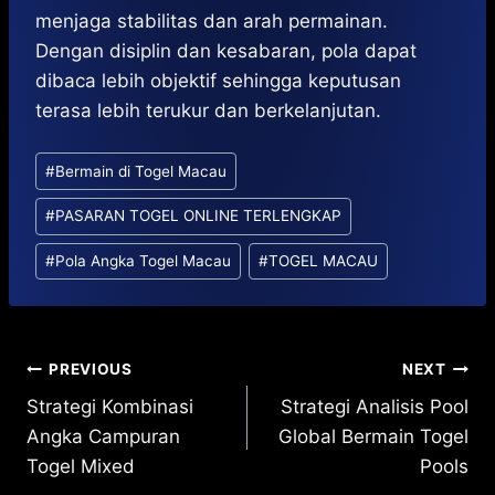
menjaga stabilitas dan arah permainan.
Dengan disiplin dan kesabaran, pola dapat
dibaca lebih objektif sehingga keputusan
terasa lebih terukur dan berkelanjutan.
Post
#
Bermain di Togel Macau
Tags:
#
PASARAN TOGEL ONLINE TERLENGKAP
#
Pola Angka Togel Macau
#
TOGEL MACAU
Post
PREVIOUS
NEXT
Strategi Kombinasi
Strategi Analisis Pool
navigation
Angka Campuran
Global Bermain Togel
Togel Mixed
Pools