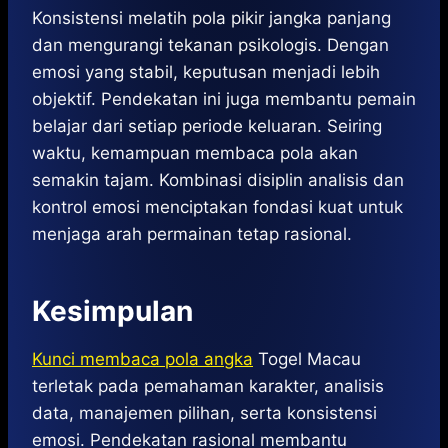
Konsistensi melatih pola pikir jangka panjang
dan mengurangi tekanan psikologis. Dengan
emosi yang stabil, keputusan menjadi lebih
objektif. Pendekatan ini juga membantu pemain
belajar dari setiap periode keluaran. Seiring
waktu, kemampuan membaca pola akan
semakin tajam. Kombinasi disiplin analisis dan
kontrol emosi menciptakan fondasi kuat untuk
menjaga arah permainan tetap rasional.
Kesimpulan
Kunci membaca pola angka
Togel Macau
terletak pada pemahaman karakter, analisis
data, manajemen pilihan, serta konsistensi
emosi. Pendekatan rasional membantu