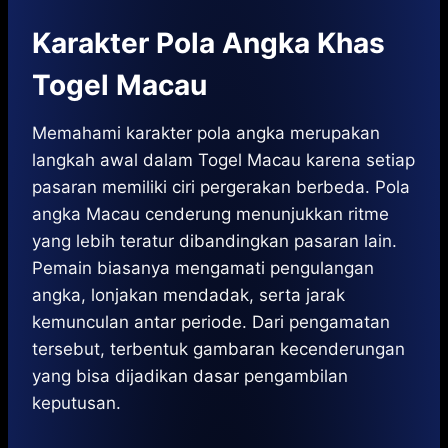
Karakter Pola Angka Khas
Togel Macau
Memahami karakter pola angka merupakan
langkah awal dalam Togel Macau karena setiap
pasaran memiliki ciri pergerakan berbeda. Pola
angka Macau cenderung menunjukkan ritme
yang lebih teratur dibandingkan pasaran lain.
Pemain biasanya mengamati pengulangan
angka, lonjakan mendadak, serta jarak
kemunculan antar periode. Dari pengamatan
tersebut, terbentuk gambaran kecenderungan
yang bisa dijadikan dasar pengambilan
keputusan.