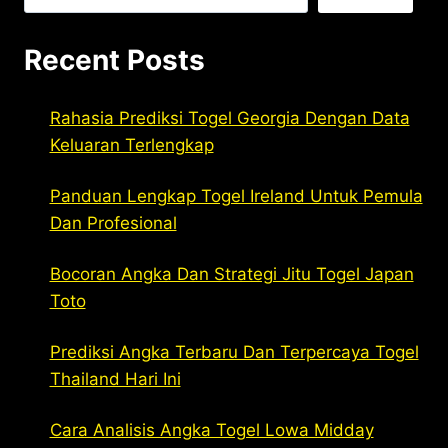
Recent Posts
Rahasia Prediksi Togel Georgia Dengan Data
Keluaran Terlengkap
Panduan Lengkap Togel Ireland Untuk Pemula
Dan Profesional
Bocoran Angka Dan Strategi Jitu Togel Japan
Toto
Prediksi Angka Terbaru Dan Terpercaya Togel
Thailand Hari Ini
Cara Analisis Angka Togel Lowa Midday