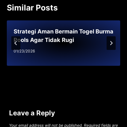
Similar Posts
Strategi Aman Bermain Togel Burma
Pools Agar Tidak Rugi
01/23/2026
Leave a Reply
Your email address will not be published.
Required fields are