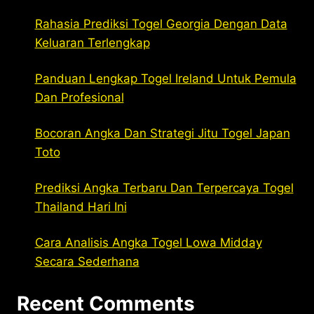
Rahasia Prediksi Togel Georgia Dengan Data
Keluaran Terlengkap
Panduan Lengkap Togel Ireland Untuk Pemula
Dan Profesional
Bocoran Angka Dan Strategi Jitu Togel Japan
Toto
Prediksi Angka Terbaru Dan Terpercaya Togel
Thailand Hari Ini
Cara Analisis Angka Togel Lowa Midday
Secara Sederhana
Recent Comments