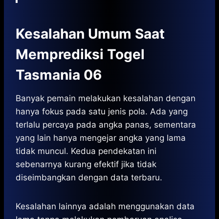
Kesalahan Umum Saat
Memprediksi Togel
Tasmania 06
Banyak pemain melakukan kesalahan dengan
hanya fokus pada satu jenis pola. Ada yang
terlalu percaya pada angka panas, sementara
yang lain hanya mengejar angka yang lama
tidak muncul. Kedua pendekatan ini
sebenarnya kurang efektif jika tidak
diseimbangkan dengan data terbaru.
Kesalahan lainnya adalah menggunakan data