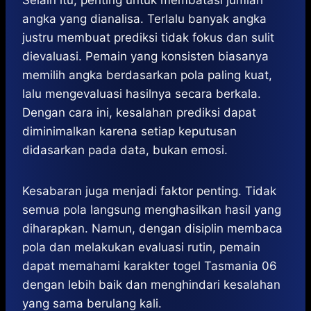
Selain itu, penting untuk membatasi jumlah
angka yang dianalisa. Terlalu banyak angka
justru membuat prediksi tidak fokus dan sulit
dievaluasi. Pemain yang konsisten biasanya
memilih angka berdasarkan pola paling kuat,
lalu mengevaluasi hasilnya secara berkala.
Dengan cara ini, kesalahan prediksi dapat
diminimalkan karena setiap keputusan
didasarkan pada data, bukan emosi.
Kesabaran juga menjadi faktor penting. Tidak
semua pola langsung menghasilkan hasil yang
diharapkan. Namun, dengan disiplin membaca
pola dan melakukan evaluasi rutin, pemain
dapat memahami karakter togel Tasmania 06
dengan lebih baik dan menghindari kesalahan
yang sama berulang kali.