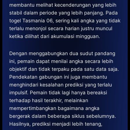
membantu melihat kecenderungan yang lebih
stabil dalam periode yang lebih panjang. Pada
togel Tasmania 06, sering kali angka yang tidak
terlalu menonjol secara harian justru muncul
ketika dilihat dari akumulasi mingguan.
Dengan menggabungkan dua sudut pandang
ini, pemain dapat menilai angka secara lebih
objektif dan tidak terpaku pada satu data saja.
Pendekatan gabungan ini juga membantu
menghindari kesalahan prediksi yang terlalu
impulsif. Pemain tidak lagi hanya bereaksi
terhadap hasil terakhir, melainkan
mempertimbangkan bagaimana angka
bergerak dalam beberapa siklus sebelumnya.
Hasilnya, prediksi menjadi lebih tenang,