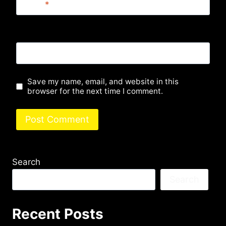
Email
*
Website
Save my name, email, and website in this
browser for the next time I comment.
Search
Search
Recent Posts