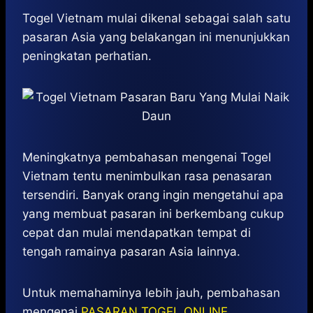
a
h
k
e
e
i
h
c
a
y
l
s
n
a
Togel Vietnam mulai dikenal sebagai salah satu
e
t
p
e
s
e
r
pasaran Asia yang belakangan ini menunjukkan
b
s
e
g
e
e
peningkatan perhatian.
o
A
r
n
o
p
a
g
k
p
m
e
r
Meningkatnya pembahasan mengenai Togel
Vietnam tentu menimbulkan rasa penasaran
tersendiri. Banyak orang ingin mengetahui apa
yang membuat pasaran ini berkembang cukup
cepat dan mulai mendapatkan tempat di
tengah ramainya pasaran Asia lainnya.
Untuk memahaminya lebih jauh, pembahasan
mengenai
PASARAN TOGEL ONLINE