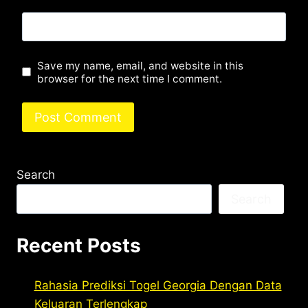
Website
Save my name, email, and website in this
browser for the next time I comment.
Search
Search
Recent Posts
Rahasia Prediksi Togel Georgia Dengan Data
Keluaran Terlengkap