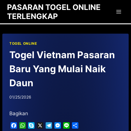
Skip
PASARAN TOGEL ONLINE
to
TERLENGKAP
content
TOGEL ONLINE
Togel Vietnam Pasaran
Baru Yang Mulai Naik
Daun
01/25/2026
Bagikan
F
W
S
X
T
M
L
S