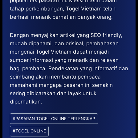
popularitas pasaran ini. Meski masih dalam
tahap perkembangan, Togel Vietnam telah
berhasil menarik perhatian banyak orang.
Dengan menyajikan artikel yang SEO friendly,
mudah dipahami, dan orisinal, pembahasan
mengenai Togel Vietnam dapat menjadi
sumber informasi yang menarik dan relevan
bagi pembaca. Pendekatan yang informatif dan
seimbang akan membantu pembaca
memahami mengapa pasaran ini semakin
sering dibicarakan dan layak untuk
diperhatikan.
Post
#
PASARAN TOGEL ONLINE TERLENGKAP
Tags:
#
TOGEL ONLINE