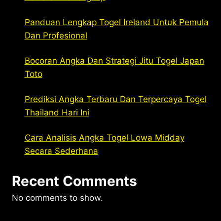
Panduan Lengkap Togel Ireland Untuk Pemula
Dan Profesional
Bocoran Angka Dan Strategi Jitu Togel Japan
Toto
Prediksi Angka Terbaru Dan Terpercaya Togel
Thailand Hari Ini
Cara Analisis Angka Togel Lowa Midday
Secara Sederhana
Recent Comments
No comments to show.