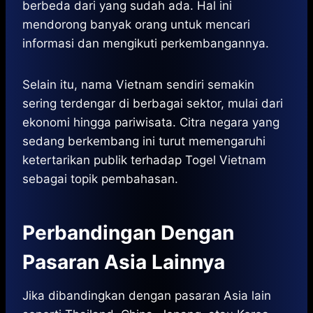
berbeda dari yang sudah ada. Hal ini
mendorong banyak orang untuk mencari
informasi dan mengikuti perkembangannya.
Selain itu, nama Vietnam sendiri semakin
sering terdengar di berbagai sektor, mulai dari
ekonomi hingga pariwisata. Citra negara yang
sedang berkembang ini turut memengaruhi
ketertarikan publik terhadap Togel Vietnam
sebagai topik pembahasan.
Perbandingan Dengan
Pasaran Asia Lainnya
Jika dibandingkan dengan pasaran Asia lain