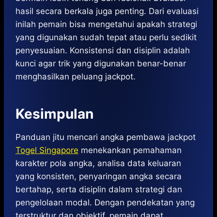
hasil secara berkala juga penting. Dari evaluasi
inilah pemain bisa mengetahui apakah strategi
yang digunakan sudah tepat atau perlu sedikit
penyesuaian. Konsistensi dan disiplin adalah
kunci agar trik yang digunakan benar-benar
menghasilkan peluang jackpot.
Kesimpulan
Panduan jitu mencari angka pembawa jackpot
Togel Singapore
menekankan pemahaman
karakter pola angka, analisa data keluaran
yang konsisten, penyaringan angka secara
bertahap, serta disiplin dalam strategi dan
pengelolaan modal. Dengan pendekatan yang
terstruktur dan objektif, pemain dapat