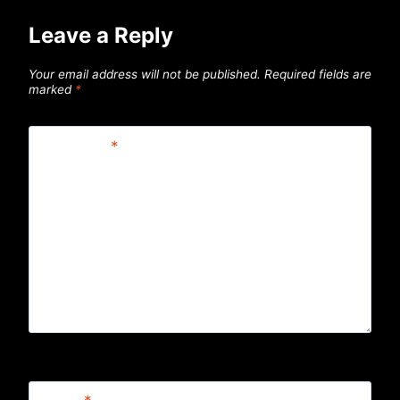
Leave a Reply
Your email address will not be published.
Required fields are
marked
*
Comment
*