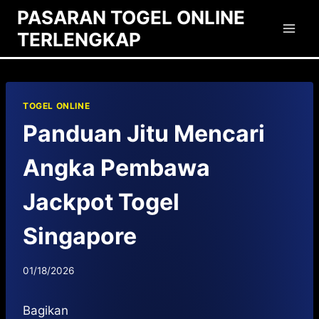
Skip
PASARAN TOGEL ONLINE
to
TERLENGKAP
content
TOGEL ONLINE
Panduan Jitu Mencari
Angka Pembawa
Jackpot Togel
Singapore
01/18/2026
Bagikan