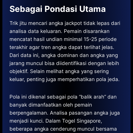
Sebagai Pondasi Utama
Trik jitu mencari angka jackpot tidak lepas dari
analisa data keluaran. Pemain disarankan
mencatat hasil undian minimal 15-25 periode
terakhir agar tren angka dapat terlihat jelas.
Dari data ini, angka dominan dan angka yang
jarang muncul bisa diidentifikasi dengan lebih
objektif. Selain melihat angka yang sering
keluar, penting juga memperhatikan pola jeda.
Pola ini dikenal sebagai pola “balik arah” dan
banyak dimanfaatkan oleh pemain
berpengalaman. Analisa pasangan angka juga
menjadi kunci. Dalam Togel Singapore,
beberapa angka cenderung muncul bersama