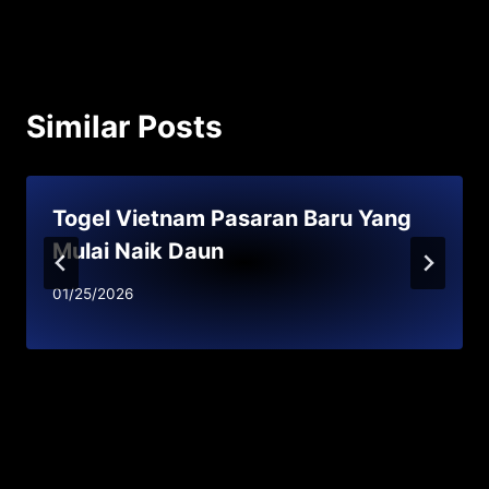
Similar Posts
Togel Vietnam Pasaran Baru Yang
Mulai Naik Daun
01/25/2026