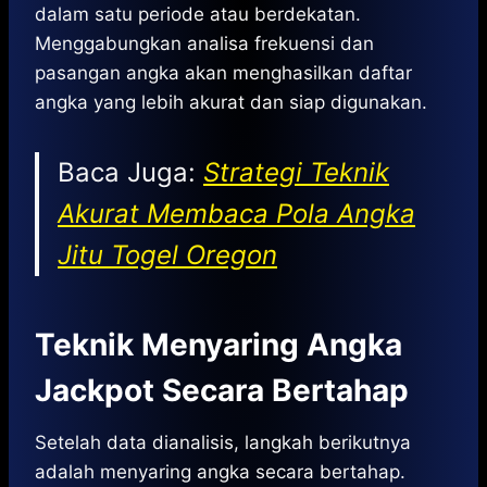
dalam satu periode atau berdekatan.
Menggabungkan analisa frekuensi dan
pasangan angka akan menghasilkan daftar
angka yang lebih akurat dan siap digunakan.
Baca Juga:
Strategi Teknik
Akurat Membaca Pola Angka
Jitu Togel Oregon
Teknik Menyaring Angka
Jackpot Secara Bertahap
Setelah data dianalisis, langkah berikutnya
adalah menyaring angka secara bertahap.