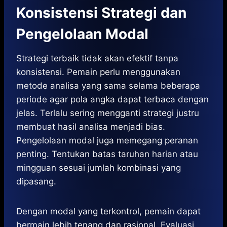
Konsistensi Strategi dan
Pengelolaan Modal
Strategi terbaik tidak akan efektif tanpa
konsistensi. Pemain perlu menggunakan
metode analisa yang sama selama beberapa
periode agar pola angka dapat terbaca dengan
jelas. Terlalu sering mengganti strategi justru
membuat hasil analisa menjadi bias.
Pengelolaan modal juga memegang peranan
penting. Tentukan batas taruhan harian atau
mingguan sesuai jumlah kombinasi yang
dipasang.
Dengan modal yang terkontrol, pemain dapat
bermain lebih tenang dan rasional. Evaluasi