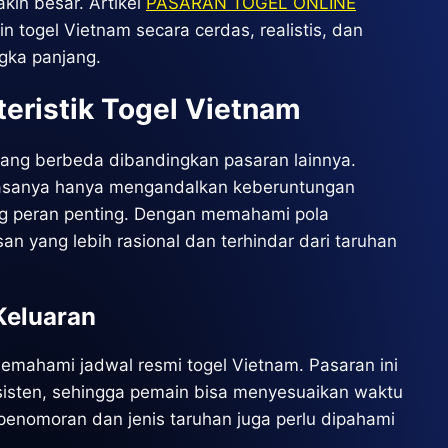
in besar. Artikel
PASARAN TOGEL ONLINE
 togel Vietnam secara cerdas, realistis, dan
gka panjang.
eristik Togel Vietnam
yang berbeda dibandingkan pasaran lainnya.
iasanya hanya mengandalkan keberuntungan
g peran penting. Dengan memahami pola
 yang lebih rasional dan terhindar dari taruhan
Keluaran
emahami jadwal resmi togel Vietnam. Pasaran ini
sisten, sehingga pemain bisa menyesuaikan waktu
m penomoran dan jenis taruhan juga perlu dipahami