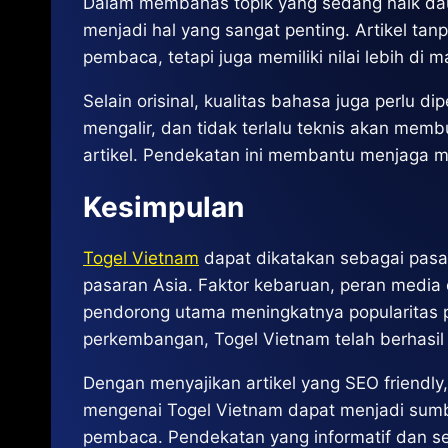
Dalam membahas topik yang sedang naik daun 
menjadi hal yang sangat penting. Artikel tanp
pembaca, tetapi juga memiliki nilai lebih di 
Selain orisinal, kualitas bahasa juga perlu 
mengalir, dan tidak terlalu teknis akan m
artikel. Pendekatan ini membantu menjaga m
Kesimpulan
Togel Vietnam
dapat dikatakan sebagai pasa
pasaran Asia. Faktor kebaruan, peran media di
pendorong utama meningkatnya popularitas p
perkembangan, Togel Vietnam telah berhasil
Dengan menyajikan artikel yang SEO friendl
mengenai Togel Vietnam dapat menjadi sumbe
pembaca. Pendekatan yang informatif dan