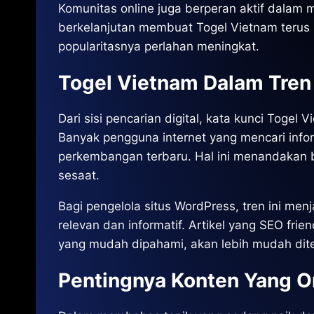
Komunitas online juga berperan aktif dalam
berkelanjutan membuat Togel Vietnam terus
popularitasnya perlahan meningkat.
Togel Vietnam Dalam Tren
Dari sisi pencarian digital, kata kunci Togel
Banyak pengguna internet yang mencari info
perkembangan terbaru. Hal ini menandakan b
sesaat.
Bagi pengelola situs WordPress, tren ini me
relevan dan informatif. Artikel yang SEO fri
yang mudah dipahami, akan lebih mudah dit
Pentingnya Konten Yang Or