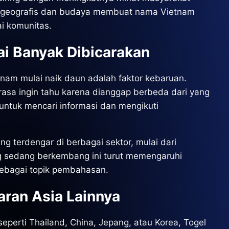
n geografis dan budaya membuat nama Vietnam
i komunitas.
ai Banyak Dibicarakan
nam mulai naik daun adalah faktor kebaruan.
 rasa ingin tahu karena dianggap berbeda dari yang
untuk mencari informasi dan mengikuti
ng terdengar di berbagai sektor, mulai dari
ng sedang berkembang ini turut memengaruhi
sebagai topik pembahasan.
ran Asia Lainnya
eperti Thailand, China, Jepang, atau Korea, Togel